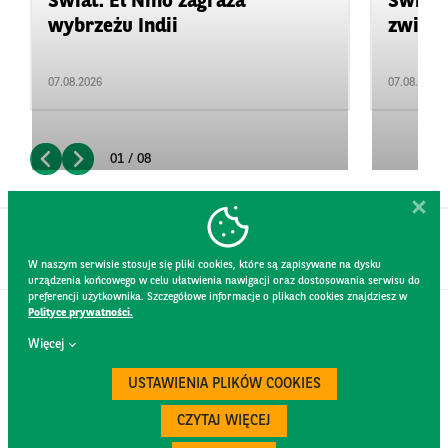
Świat: El Niño zagraża
Świat:
wybrzeżu Indii
zwięks
07.08.2026
07.08.2026
01 / 08
W naszym serwisie stosuje się pliki cookies, które są zapisywane na dysku
urządzenia końcowego w celu ułatwienia nawigacji oraz dostosowania serwisu do
preferencji użytkownika. Szczegółowe informacje o plikach cookies znajdziesz w
Polityce prywatności.
KONTAKT
Więcej
REGULAMIN STRONY
POLITYKA PRYWATNOŚCI
USTAWIENIA PLIKÓW COOKIES
RODO
BEZPIECZEŃSTWO
CZYTAJ WIĘCEJ