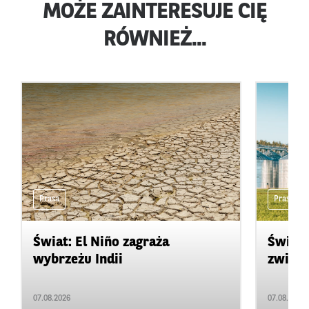
MOŻE ZAINTERESUJE CIĘ
RÓWNIEŻ...
Prasa
Prasa
Świat: El Niño zagraża
Świat:
wybrzeżu Indii
zwięks
07.08.2026
07.08.2026