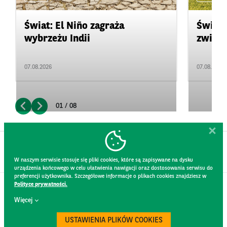
Świat: El Niño zagraża
Świat:
wybrzeżu Indii
zwięks
07.08.2026
07.08.2026
01 / 08
W naszym serwisie stosuje się pliki cookies, które są zapisywane na dysku
urządzenia końcowego w celu ułatwienia nawigacji oraz dostosowania serwisu do
preferencji użytkownika. Szczegółowe informacje o plikach cookies znajdziesz w
Polityce prywatności.
KONTAKT
Więcej
REGULAMIN STRONY
POLITYKA PRYWATNOŚCI
USTAWIENIA PLIKÓW COOKIES
RODO