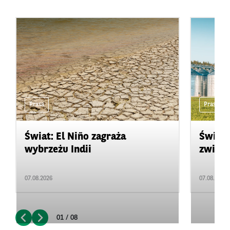
Prasa
Prasa
Świat: El Niño zagraża
Świat:
wybrzeżu Indii
zwięks
07.08.2026
07.08.2026
01 / 08