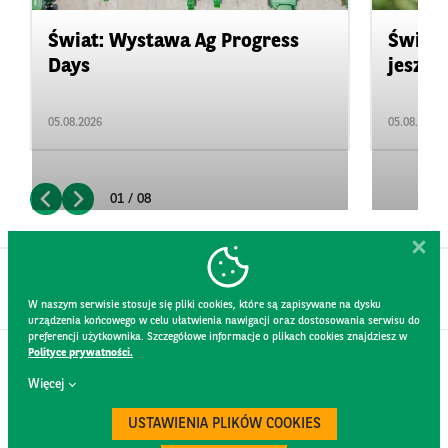
Świat: Wystawa Ag Progress
Świat
Days
jeszcz
05.08.2026
05.08.2026
01 / 08
W naszym serwisie stosuje się pliki cookies, które są zapisywane na dysku
urządzenia końcowego w celu ułatwienia nawigacji oraz dostosowania serwisu do
preferencji użytkownika. Szczegółowe informacje o plikach cookies znajdziesz w
Polityce prywatności.
KONTAKT
Więcej
REGULAMIN STRONY
POLITYKA PRYWATNOŚCI
USTAWIENIA PLIKÓW COOKIES
RODO