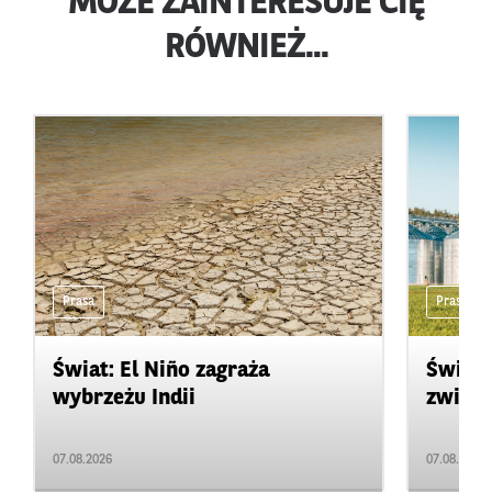
MOŻE ZAINTERESUJE CIĘ
RÓWNIEŻ...
Prasa
Prasa
Świat: El Niño zagraża
Świat:
wybrzeżu Indii
zwięks
07.08.2026
07.08.2026