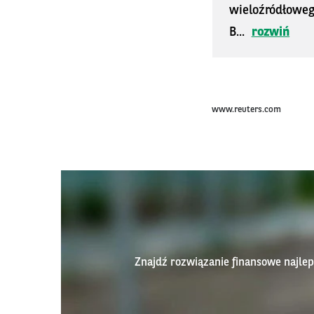
wieloźródłoweg
B...
rozwiń
www.reuters.com
Znajdź rozwiązanie finansowe najl