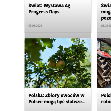
Świat: Wystawa Ag
Świa
Progress Days
mogą
pozo
05.08.2026
05.08.2
Prasa
Prasa
Polska: Zbiory owoców w
Pols
Polsce mogą być słabsze...
roln