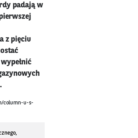
ordy padają w
 pierwszej
 z pięciu
zostać
 wypełnić
agazynowych
.
n/column-u-s-
cznego,