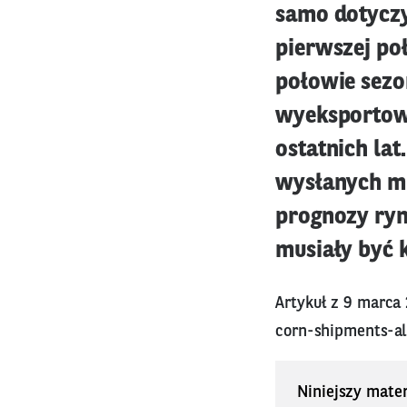
samo dotyczy
pierwszej po
połowie sezo
wyeksportowa
ostatnich la
wysłanych mi
prognozy ryn
musiały być 
Artykuł z 9 marca
corn-shipments-al
Niniejszy mater