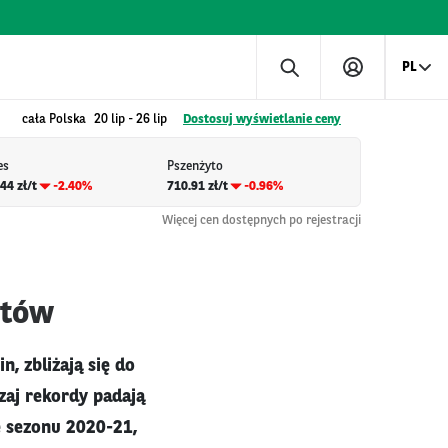
PL
cała Polska
20 lip
-
26 lip
Dostosuj wyświetlanie ceny
es
Pszenżyto
44 zł/t
-2.40%
710.91 zł/t
-0.96%
Więcej cen dostępnych po rejestracji
ytów
, zbliżają się do
zaj rekordy padają
e sezonu 2020-21,