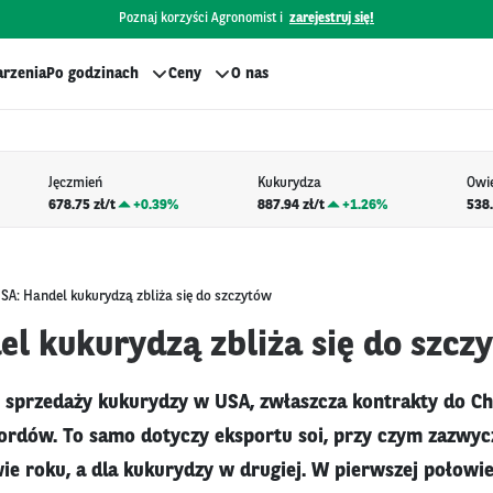
Poznaj korzyści Agronomist i
zarejestruj się!
rzenia
Po godzinach
Ceny
O nas
Jęczmień
Kukurydza
Owi
678.75 zł/t
+
0.39%
887.94 zł/t
+
1.26%
538.
SA: Handel kukurydzą zbliża się do szczytów
el kukurydzą zbliża się do szcz
sprzedaży kukurydzy w USA, zwłaszcza kontrakty do Chin
ordów. To samo dotyczy eksportu soi, przy czym zazwyc
ie roku, a dla kukurydzy w drugiej. W pierwszej połowi