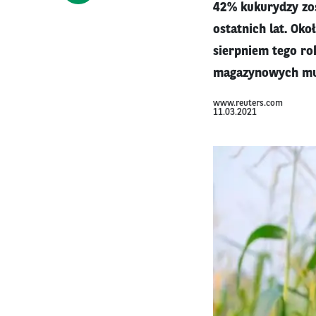
42% kukurydzy zos
ostatnich lat. Ok
sierpniem tego ro
magazynowych mus
www.reuters.com
11.03.2021