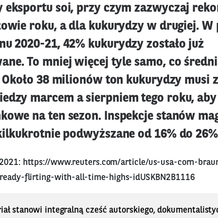
 eksportu soi, przy czym zazwyczaj rek
łowie roku, a dla kukurydzy w drugiej. W
nu 2020-21, 42% kukurydzy zostało już
ne. To mniej więcej tyle samo, co średnia
t. Około 38 milionów ton kukurydzy musi 
edzy marcem a sierpniem tego roku, aby
kowe na ten sezon. Inspekcje stanów m
kilkukrotnie podwyższane od 16% do 26%
 2021:
https://www.reuters.com/article/us-usa-corn-brau
ready-flirting-with-all-time-highs-idUSKBN2B1116
iał stanowi integralną cześć autorskiego, dokumentalisty