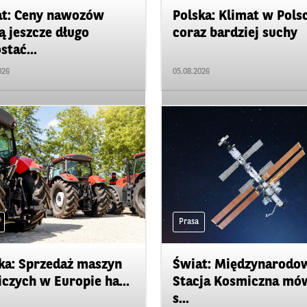
t: Ceny nawozów
Polska: Klimat w Pols
 jeszcze długo
coraz bardziej suchy
stać...
026
05.08.2026
Prasa
ka: Sprzedaż maszyn
Świat: Międzynarodo
iczych w Europie ha...
Stacja Kosmiczna mó
s...