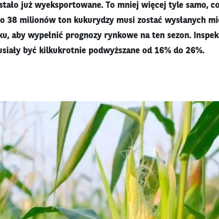
tało już wyeksportowane. To mniej więcej tyle samo, co 
oło 38 milionów ton kukurydzy musi zostać wysłanych m
ku, aby wypełnić prognozy rynkowe na ten sezon. Inspe
iały być kilkukrotnie podwyższane od 16% do 26%.