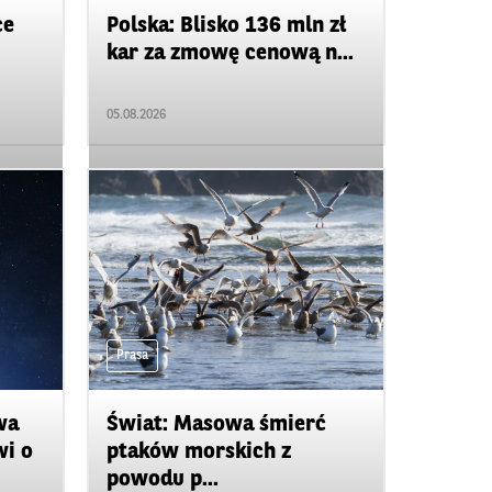
ce
Polska: Blisko 136 mln zł
kar za zmowę cenową n...
05.08.2026
Prasa
wa
Świat: Masowa śmierć
wi o
ptaków morskich z
powodu p...