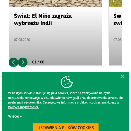
Świat: El Niño zagraża
Świat:
wybrzeżu Indii
zwięks
07.08.2026
07.08.2026
01 / 08
W naszym serwisie stosuje się pliki cookies, które są zapisywane na dysku
urządzenia końcowego w celu ułatwienia nawigacji oraz dostosowania serwisu do
preferencji użytkownika. Szczegółowe informacje o plikach cookies znajdziesz w
Polityce prywatności.
KONTAKT
Więcej
REGULAMIN STRONY
POLITYKA PRYWATNOŚCI
USTAWIENIA PLIKÓW COOKIES