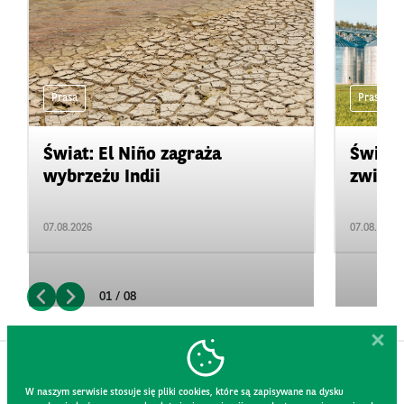
Prasa
Prasa
Świat: El Niño zagraża
Świat:
wybrzeżu Indii
zwięks
07.08.2026
07.08.2026
01 / 08
W naszym serwisie stosuje się pliki cookies, które są zapisywane na dysku