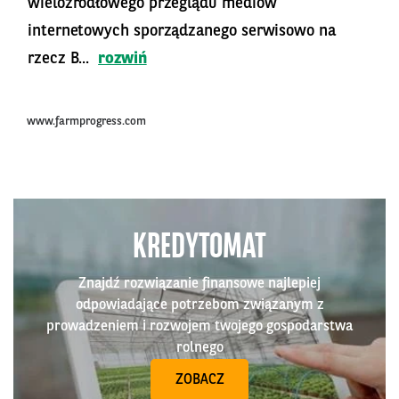
wieloźródłowego przeglądu mediów
internetowych sporządzanego serwisowo na
rzecz B...
rozwiń
www.farmprogress.com
KREDYTOMAT
Znajdź rozwiązanie finansowe najlepiej
odpowiadające potrzebom związanym z
prowadzeniem i rozwojem twojego gospodarstwa
rolnego
ZOBACZ