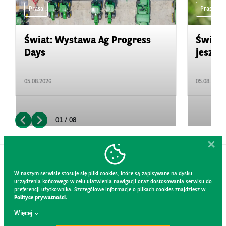
Prasa
Prasa
Świat: Wystawa Ag Progress
Świat
Days
jeszcz
05.08.2026
05.08.2026
01 / 08
W naszym serwisie stosuje się pliki cookies, które są zapisywane na dysku
urządzenia końcowego w celu ułatwienia nawigacji oraz dostosowania serwisu do
preferencji użytkownika. Szczegółowe informacje o plikach cookies znajdziesz w
Polityce prywatności.
KONTAKT
Więcej
REGULAMIN STRONY