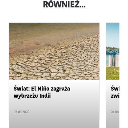
RÓWNIEŻ...
Prasa
Prasa
Świat: El Niño zagraża
Świat:
wybrzeżu Indii
zwięks
07.08.2026
07.08.2026