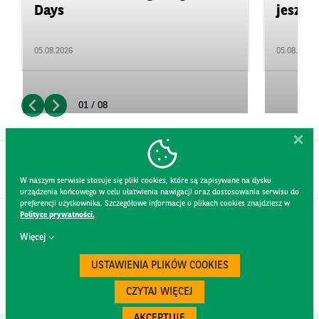
Days
jeszcz
05.08.2026
05.08.2026
01 / 08
W naszym serwisie stosuje się pliki cookies, które są zapisywane na dysku
urządzenia końcowego w celu ułatwienia nawigacji oraz dostosowania serwisu do
preferencji użytkownika. Szczegółowe informacje o plikach cookies znajdziesz w
Polityce prywatności.
KONTAKT
Więcej
REGULAMIN STRONY
POLITYKA PRYWATNOŚCI
USTAWIENIA PLIKÓW COOKIES
RODO
BEZPIECZEŃSTWO
CZYTAJ WIĘCEJ
AKCEPTUJĘ