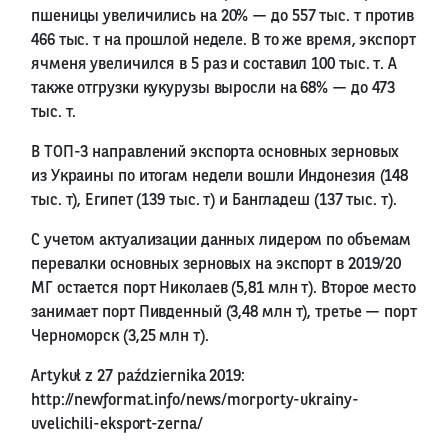
пшеницы увеличились на 20% — до 557 тыс. т против
466 тыс. т на прошлой неделе. В то же время, экспорт
ячменя увеличился в 5 раз и составил 100 тыс. т. А
также отгрузки кукурузы выросли на 68% — до 473
тыс. т.
В ТОП-3 направлений экспорта основных зерновых
из Украины по итогам недели вошли Индонезия (148
тыс. т), Египет (139 тыс. т) и Бангладеш (137 тыс. т).
С учетом актуализации данных лидером по объемам
перевалки основных зерновых на экспорт в 2019/20
МГ остается порт Николаев (5,81 млн т). Второе место
занимает порт Пивденный (3,48 млн т), третье — порт
Черноморск (3,25 млн т).
Artykuł z 27 października 2019:
http://newformat.info/news/morporty-ukrainy-
uvelichili-eksport-zerna/