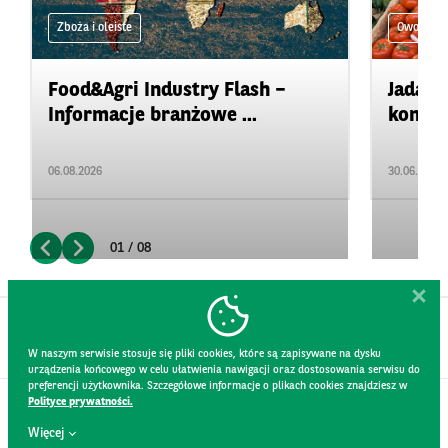
Zboża i oleiste
Owoce i 
Food&Agri Industry Flash –
Jadaln
Informacje branżowe ...
konser
06.08.2026
30.06.2026
01 / 08
W naszym serwisie stosuje się pliki cookies, które są zapisywane na dysku
urządzenia końcowego w celu ułatwienia nawigacji oraz dostosowania serwisu do
preferencji użytkownika. Szczegółowe informacje o plikach cookies znajdziesz w
Polityce prywatności.
KONTAKT
Więcej
REGULAMIN STRONY