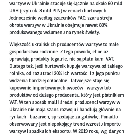
warzyw w Ukrainie szacuje się łącznie na około 60 mld
UAH (czyli ok. 8 mld PLN) w cenach hurtowych.
Jednocześnie według szacunków FAO, szara strefa
obrotu warzyw w Ukrainie obejmuje nawet 80%
produkowanego wolumenu na rynek świeży.
Większość ukraińskich producentów warzyw to małe
gospodarstwa rodzinne. Z tego powodu, chociaż
uprawiają produkty legalnie, nie są płatnikami VAT.
Dlatego też, jeśli hurtownik kupuje warzywa od takiego
rolnika, od razu traci 20% ich wartości i z jego punktu
widzenia bardziej opłacalne i łatwiejsze staje się
kupowanie importowanych owoców i warzyw lub
produktów od dużego producenta, który jest płatnikiem
VAT. W ten sposób mali i średni producenci warzyw w
Ukrainie nie maja szans rozwoju i handlują głównie na
rynkach i bazarach, sprzedając za gotówkę. Ponadto
obserwowany jest niepokojący trend wzrostu importu
warzyw i spadku ich eksportu. W 2019 roku, wg. danych