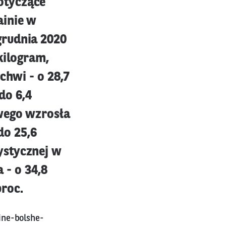
otyczące
ainie w
grudnia 2020
kilogram,
chwi - o 28,7
do 6,4
wego wzrosła
do 25,6
ystycznej w
 - o 34,8
proc.
ine-bolshe-