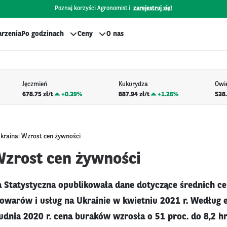
Poznaj korzyści Agronomist i
zarejestruj się!
rzenia
Po godzinach
Ceny
O nas
Jęczmień
Kukurydza
Owi
678.75 zł/t
+
0.39%
887.94 zł/t
+
1.26%
538.
kraina: Wzrost cen żywności
Wzrost cen żywności
 Statystyczna opublikowała dane dotyczące średnich c
owarów i usług na Ukrainie w kwietniu 2021 r. Według
dnia 2020 r. cena buraków wzrosła o 51 proc. do 8,2 h