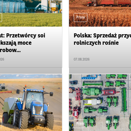
Prasa
t: Przetwórcy soi
Polska: Sprzedaż przy
kszają moce
rolniczych rośnie
robow...
026
07.08.2026
Prasa