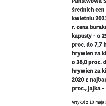
Państwowa Sł
średnich cen
kwietniu 202
r. cena burak
kapusty - o 2
proc. do 7,7 
hrywien za k
o 38,0 proc. 
hrywien za k
2020 r. najba
proc., jajka -
Artykuł z 13 maja