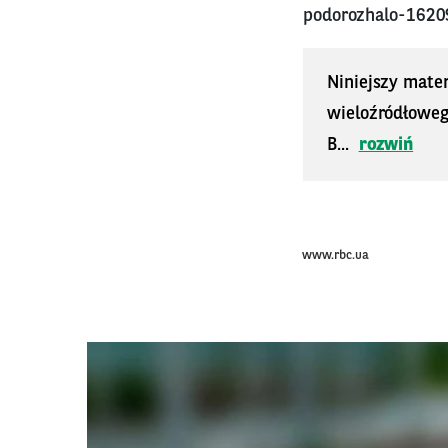
podorozhalo-1620
Niniejszy mater
wieloźródłoweg
B...
rozwiń
www.rbc.ua