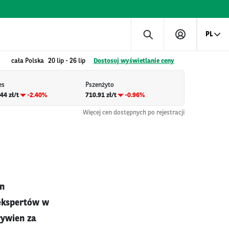
PL
cała Polska
20 lip
-
26 lip
Dostosuj wyświetlanie ceny
es
Pszenżyto
44 zł/t
-2.40%
710.91 zł/t
-0.96%
Więcej cen dostępnych po rejestracji
en
 ekspertów w
rywien za