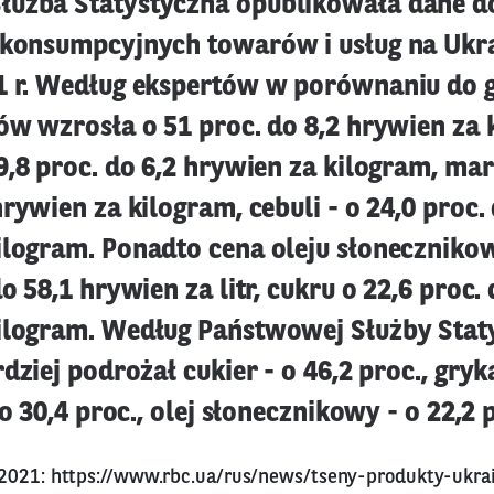
użba Statystyczna opublikowała dane d
 konsumpcyjnych towarów i usług na Ukr
1 r. Według ekspertów w porównaniu do 
ów wzrosła o 51 proc. do 8,2 hrywien za 
9,8 proc. do 6,2 hrywien za kilogram, mar
hrywien za kilogram, cebuli - o 24,0 proc. 
ilogram. Ponadto cena oleju słoneczniko
do 58,1 hrywien za litr, cukru o 22,6 proc. 
ilogram. Według Państwowej Służby Stat
rdziej podrożał cukier - o 46,2 proc., gryka
 o 30,4 proc., olej słonecznikowy - o 22,2 
 2021:
https://www.rbc.ua/rus/news/tseny-produkty-ukra