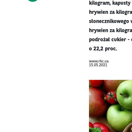
kilogram, kapusty 
hrywien za kilogra
słonecznikowego wz
hrywien za kilogr
podrożał cukier - o
o 22,2 proc.
www.rbc.ua
15.05.2021