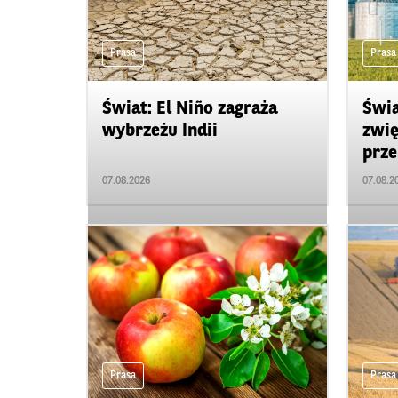
Prasa
Prasa
Świat: El Niño zagraża
Świa
wybrzeżu Indii
zwię
prze
07.08.2026
07.08.2
Prasa
Prasa