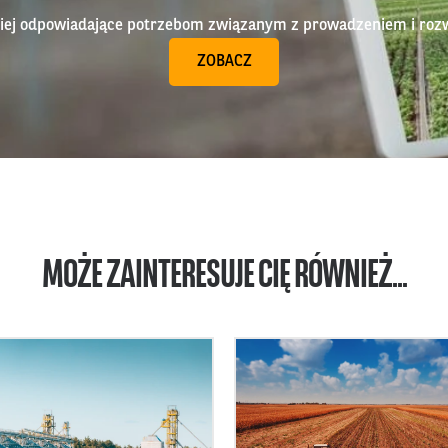
epiej odpowiadające potrzebom związanym z prowadzeniem i roz
ZOBACZ
MOŻE ZAINTERESUJE CIĘ RÓWNIEŻ...