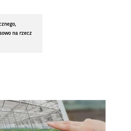
cznego,
sowo na rzecz