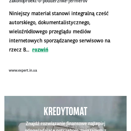
zakonoproekt-o-podderzhke-fermerov
Niniejszy materiał stanowi integralną cześć
autorskiego, dokumentalistycznego,
wieloźródłowego przeglądu mediów
internetowych sporządzanego serwisowo na
rzecz B...
rozwiń
www.expert.in.ua
KREDYTOMAT
Znajdź rozwiązanie finansowe najlepiej