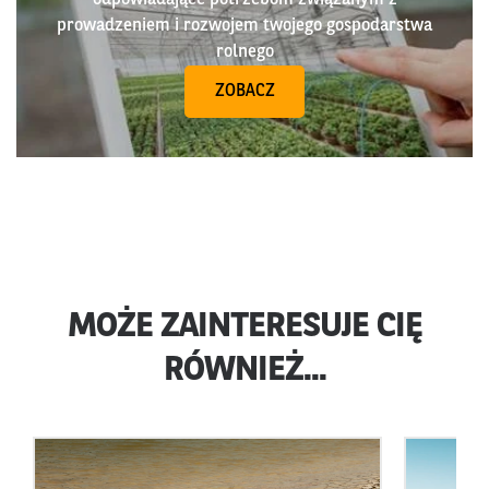
odpowiadające potrzebom związanym z
prowadzeniem i rozwojem twojego gospodarstwa
rolnego
ZOBACZ
MOŻE ZAINTERESUJE CIĘ
RÓWNIEŻ...