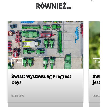
RÓWNIEŻ...
Prasa
Prasa
Świat: Wystawa Ag Progress
Świat
Days
jeszcz
05.08.2026
05.08.2026