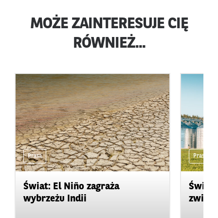
MOŻE ZAINTERESUJE CIĘ
RÓWNIEŻ...
Prasa
Prasa
Świat: El Niño zagraża
Świat:
wybrzeżu Indii
zwięks