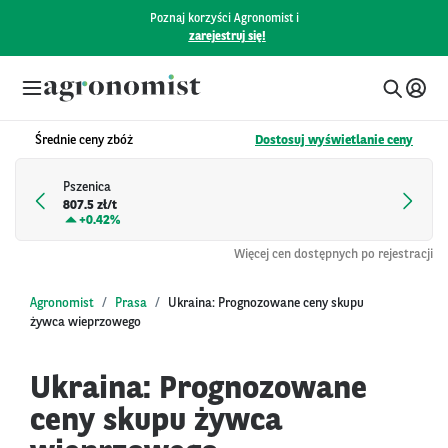
Poznaj korzyści Agronomist i
zarejestruj się!
Średnie ceny zbóż
Dostosuj wyświetlanie ceny
Pszenica
807.5 zł/t
+
0.42%
Więcej cen dostępnych po rejestracji
Agronomist
Prasa
Ukraina: Prognozowane ceny skupu
żywca wieprzowego
Ukraina: Prognozowane
ceny skupu żywca