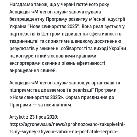
Нагадаємо також, що у червні поточного року
Асоціація «М’ясної галузі» започаткувала
безпрецедентну Програму розвитку м’ясної індустрії
України “Нове свинарство 2025”. Вона реалізується у
партнерстві із Центром підвищення ефективності в
тваринництві та сприятиме швидкому досягненню
результатів у зниженні собівартості та виході України
на конкурентний з основними країнами-
експортерами свинини рівень ефективності
вирощування свиней.
Асоціація «М’ясної галузі» запрошує організації та
підприємства до взаємодії в реалізації Програми
«Нове свинарство 2025». Форма приєднання до
Програми — за
посиланням
.
Artykuł z 23 lipca 2020:
https://agronews.ua/news/sprohnozovano-zakupivelni-
tsiny-svyney-zhyvoiu-vahoiu-na-pochatok-serpnia-