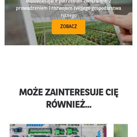
odpowiadające potrzebom związanym z
prowadzeniem i rozwojem twojego gospodarstwa
rolnego
ZOBACZ
MOŻE ZAINTERESUJE CIĘ
RÓWNIEŻ...