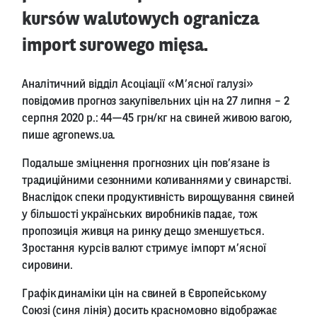
kursów walutowych ogranicza
import surowego mięsa.
Аналітичний відділ Асоціації «М’ясної галузі»
повідомив прогноз закупівельних цін на 27 липня – 2
серпня 2020 р.: 44—45 грн/кг на свиней живою вагою,
пише agronews.ua.
Подальше зміцнення прогнозних цін пов’язане із
традиційними сезонними коливаннями у свинарстві.
Внаслідок спеки продуктивність вирощування свиней
у більшості українських виробників падає, тож
пропозиція живця на ринку дещо зменшується.
Зростання курсів валют стримує імпорт м’ясної
сировини.
Графік динаміки цін на свиней в Європейському
Союзі (синя лінія) досить красномовно відображає