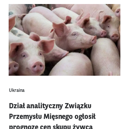
Ukraina
Dział analityczny Związku
Przemysłu Mięsnego ogłosił
prognozę cen skupu żywca