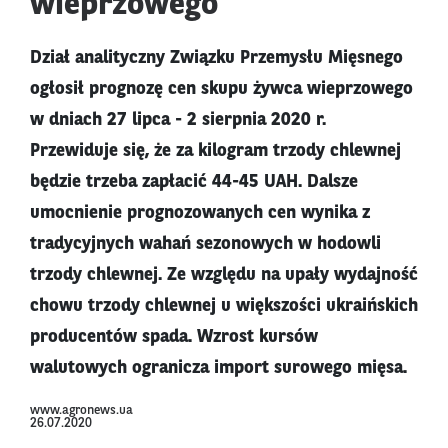
wieprzowego
Dział analityczny Związku Przemysłu Mięsnego
ogłosił prognozę cen skupu żywca wieprzowego
w dniach 27 lipca - 2 sierpnia 2020 r.
Przewiduje się, że za kilogram trzody chlewnej
będzie trzeba zapłacić 44-45 UAH. Dalsze
umocnienie prognozowanych cen wynika z
tradycyjnych wahań sezonowych w hodowli
trzody chlewnej. Ze względu na upały wydajność
chowu trzody chlewnej u większości ukraińskich
producentów spada. Wzrost kursów
walutowych ogranicza import surowego mięsa.
www.agronews.ua
26.07.2020