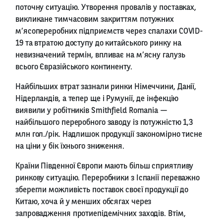
поточну ситуацію. Утворення провалів у поставках,
викликане тимчасовим закриттям потужних
м’ясопереробних підприємств через спалахи COVID-
19 та втратою доступу до китайського ринку на
невизначений термін, впливає на м’ясну галузь
всього Євразійського континенту.
Найбільших втрат зазнали ринки Німеччини, Данії,
Нідерландів, а тепер ще і Румунії, де інфекцію
виявили у робітників Smithfield Romania —
найбільшого переробного заводу із потужністю 1,3
млн гол./рік. Надлишок продукції закономірно тисне
на ціни у бік їхнього зниження.
Країни Південної Європи мають більш сприятливу
ринкову ситуацію. Переробники з Іспанії переважно
зберегли можливість поставок своєї продукції до
Китаю, хоча й у менших обсягах через
запровадження протиепідемічних заходів. Втім,