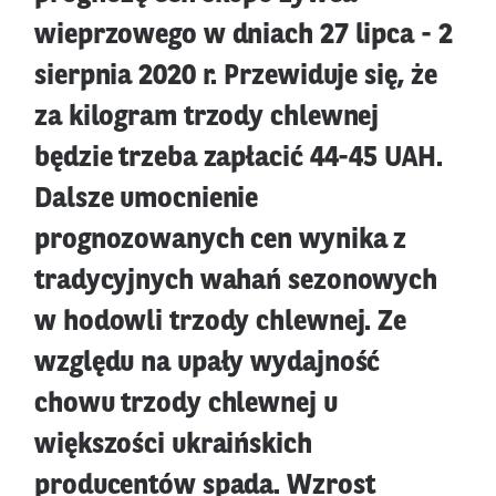
wieprzowego w dniach 27 lipca - 2
sierpnia 2020 r. Przewiduje się, że
za kilogram trzody chlewnej
będzie trzeba zapłacić 44-45 UAH.
Dalsze umocnienie
prognozowanych cen wynika z
tradycyjnych wahań sezonowych
w hodowli trzody chlewnej. Ze
względu na upały wydajność
chowu trzody chlewnej u
większości ukraińskich
producentów spada. Wzrost