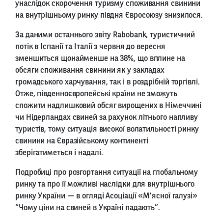
унаслідок скорочення туризму споживання свинини
на внутрішньому ринку півдня Євросоюзу знизилося.
За даними останнього звіту Rabobank, туристичний
потік в Іспанії та Італії з червня до вересня
зменшиться щонайменше на 38%, що вплине на
обсяги споживання свинини як у закладах
громадського харчування, так і в роздрібній торгівлі.
Отже, південноєвропейські країни не зможуть
спожити надлишковий обсяг вирощених в Німеччині
чи Нідерландах свиней за рахунок літнього напливу
туристів, тому ситуація високої волатильності ринку
свинини на Євразійському континенті
зберігатиметься і надалі.
Подробиці про розгортання ситуації на глобальному
ринку та про її можливі наслідки для внутрішнього
ринку України — в огляді Асоціації «М’ясної галузі»
“Чому ціни на свиней в Україні падають”.