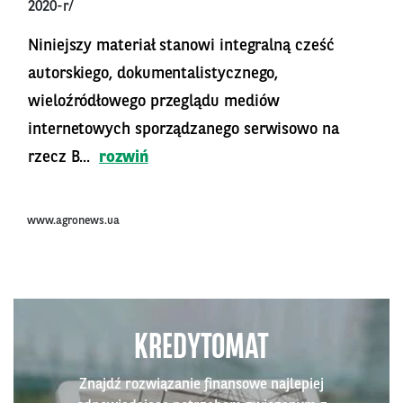
2020-r/
Niniejszy materiał stanowi integralną cześć
autorskiego, dokumentalistycznego,
wieloźródłowego przeglądu mediów
internetowych sporządzanego serwisowo na
rzecz B...
rozwiń
www.agronews.ua
KREDYTOMAT
Znajdź rozwiązanie finansowe najlepiej