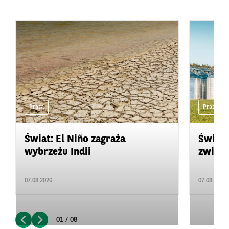
Prasa
Prasa
Świat: El Niño zagraża
Świat:
wybrzeżu Indii
zwięks
07.08.2026
07.08.2026
01 / 08