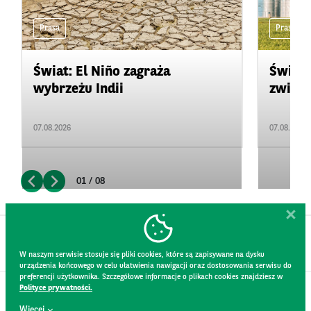
Prasa
Prasa
Świat: El Niño zagraża
Świat:
wybrzeżu Indii
zwięks
07.08.2026
07.08.2026
01 / 08
W naszym serwisie stosuje się pliki cookies, które są zapisywane na dysku
urządzenia końcowego w celu ułatwienia nawigacji oraz dostosowania serwisu do
preferencji użytkownika. Szczegółowe informacje o plikach cookies znajdziesz w
Polityce prywatności.
KONTAKT
Więcej