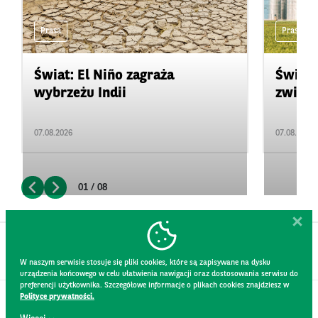
Prasa
Prasa
Świat: El Niño zagraża
Świat:
wybrzeżu Indii
zwięks
07.08.2026
07.08.2026
01 / 08
W naszym serwisie stosuje się pliki cookies, które są zapisywane na dysku
urządzenia końcowego w celu ułatwienia nawigacji oraz dostosowania serwisu do
preferencji użytkownika. Szczegółowe informacje o plikach cookies znajdziesz w
Polityce prywatności.
KONTAKT