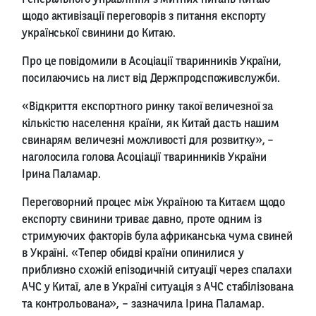
щодо активізації переговорів з питання експорту
української свинини до Китаю.
Про це повідомили в Асоціації тваринників України,
посилаючись на лист від Держпродспоживслужби.
«Відкриття експортного ринку такої величезної за
кількістю населення країни, як Китай дасть нашим
свинарям величезні можливості для розвитку», –
наголосила голова Асоціації тваринників України
Ірина Паламар.
Переговорний процес між Україною та Китаєм щодо
експорту свинини триває давно, проте одним із
стримуючих факторів була африканська чума свиней
в Україні. «Тепер обидві країни опинилися у
приблизно схожій епізодичній ситуації через спалахи
АЧС у Китаї, але в Україні ситуація з АЧС стабілізована
та контрольована», – зазначила Ірина Паламар.