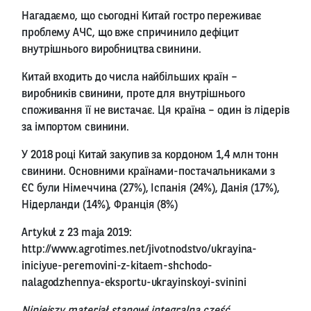
Нагадаємо, що сьогодні Китай гостро переживає
проблему АЧС, що вже спричинило дефіцит
внутрішнього виробництва свинини.
Китай входить до числа найбільших країн –
виробників свинини, проте для внутрішнього
споживання її не вистачає. Ця країна – один із лідерів
за імпортом свинини.
У 2018 році Китай закупив за кордоном 1,4 млн тонн
свинини. Основними країнами-постачальниками з
ЄС були Німеччина (27%), Іспанія (24%), Данія (17%),
Нідерланди (14%), Франція (8%)
Artykuł z 23 maja 2019:
http://www.agrotimes.net/jivotnodstvo/ukrayina-
iniciyue-peremovini-z-kitaem-shchodo-
nalagodzhennya-eksportu-ukrayinskoyi-svinini
Niniejszy materiał stanowi integralną cześć