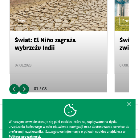
Prasa
Prasa
Świat: El Niño zagraża
Świat:
wybrzeżu Indii
zwięks
07.08.2026
07.08.2026
01 / 08
W naszym serwisie stosuje się pliki cookies, które są zapisywane na dysku
urządzenia końcowego w celu ułatwienia nawigacji oraz dostosowania serwisu do
preferencji użytkownika. Szczegółowe informacje o plikach cookies znajdziesz w
Polityce prywatności.