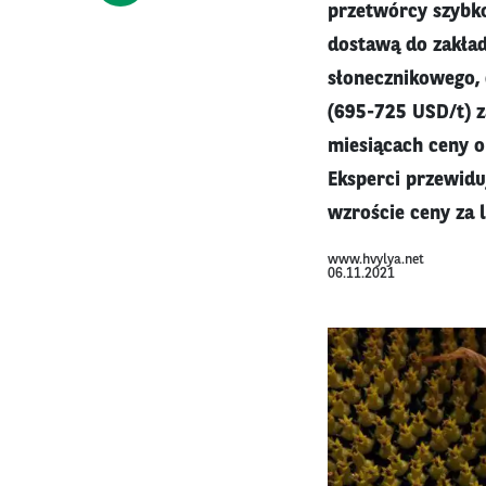
przetwórcy szybko
dostawą do zakład
słonecznikowego, 
(695-725 USD/t) z
miesiącach ceny o
Eksperci przewiduj
wzroście ceny za 
www.hvylya.net
06.11.2021