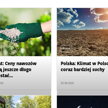
Prasa
t: Ceny nawozów
Polska: Klimat w Pols
 jeszcze długo
coraz bardziej suchy
stać...
026
05.08.2026