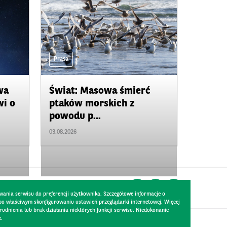
Prasa
wa
Świat: Masowa śmierć
wi o
ptaków morskich z
powodu p...
03.08.2026
wania serwisu do preferencji użytkownika. Szczegółowe informacje o
 po właściwym skonfigurowaniu ustawień przeglądarki internetowej. Więcej
dnienia lub brak działania niektórych funkcji serwisu. Niedokonanie
e.