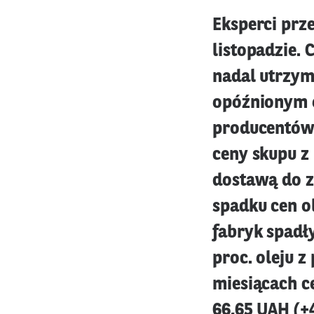
Eksperci prz
listopadzie.
nadal utrzym
opóźnionym 
producentów 
ceny skupu z
dostawą do z
spadku cen o
fabryk spadł
proc. oleju z
miesiącach c
66,65 UAH (+4