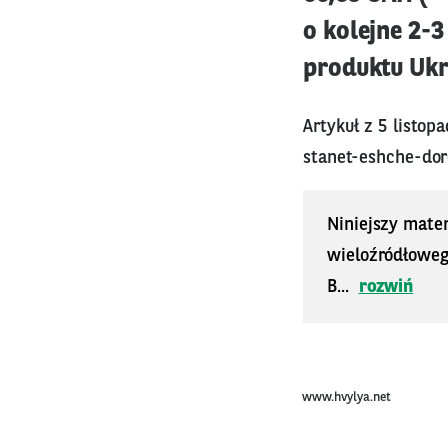
o kolejne 2-3
produktu Ukr
Artykuł z 5 listop
stanet-eshche-do
Niniejszy mater
wieloźródłoweg
B...
rozwiń
www.hvylya.net