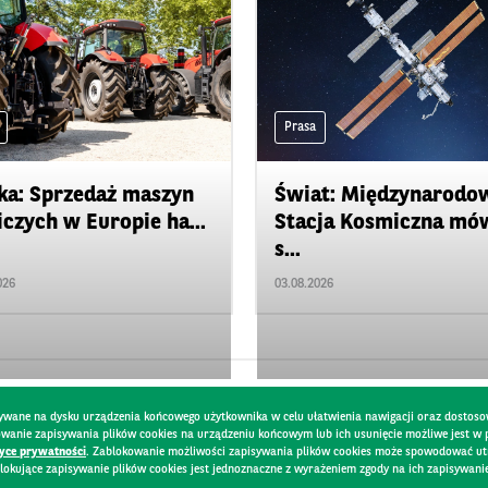
Prasa
ka: Sprzedaż maszyn
Świat: Międzynarodo
iczych w Europie ha...
Stacja Kosmiczna mó
s...
026
03.08.2026
pisywane na dysku urządzenia końcowego użytkownika w celu ułatwienia nawigacji oraz dostoso
kowanie zapisywania plików cookies na urządzeniu końcowym lub ich usunięcie możliwe jest w
tyce prywatności
. Zablokowanie możliwości zapisywania plików cookies może spowodować utru
lokujące zapisywanie plików cookies jest jednoznaczne z wyrażeniem zgody na ich zapisywani