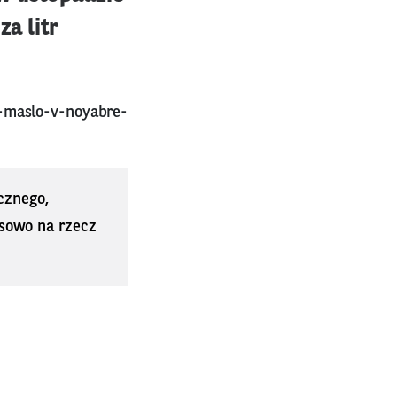
za litr
-maslo-v-noyabre-
cznego,
sowo na rzecz