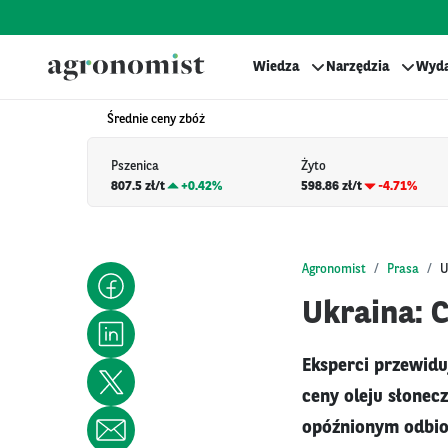
Wiedza
Narzędzia
Wyda
Średnie ceny zbóż
Pszenica
Żyto
807.5 zł/t
+
0.42%
598.86 zł/t
-4.71%
Agronomist
Prasa
U
Ukraina: 
Eksperci przewidu
ceny oleju słonec
opóźnionym odbio