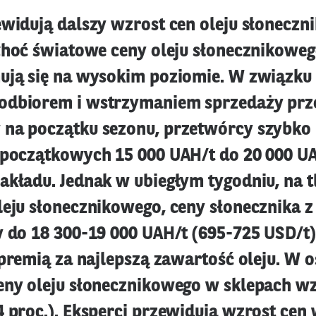
ewidują dalszy wzrost cen oleju słonecz
 Choć światowe ceny oleju słonecznikoweg
ują się na wysokim poziomie. W związku
odbiorem i wstrzymaniem sprzedaży prz
na początku sezonu, przetwórcy szybko 
 początkowych 15 000 UAH/t do 20 000 UA
akładu. Jednak w ubiegłym tygodniu, na tl
leju słonecznikowego, ceny słonecznika 
y do 18 300-19 000 UAH/t (695-725 USD/t)
 premią za najlepszą zawartość oleju. W o
eny oleju słonecznikowego w sklepach w
 proc.). Eksperci przewidują wzrost cen 