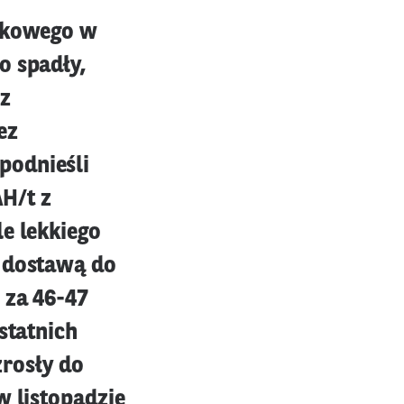
nikowego w
o spadły,
 z
ez
podnieśli
H/t z
e lekkiego
z dostawą do
 za 46-47
statnich
zrosły do
w listopadzie