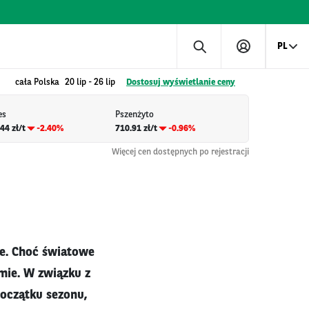
PL
cała Polska
20 lip
-
26 lip
Dostosuj wyświetlanie ceny
es
Pszenżyto
44 zł/t
-2.40%
710.91 zł/t
-0.96%
Więcej cen dostępnych po rejestracji
ie. Choć światowe
mie. W związku z
oczątku sezonu,