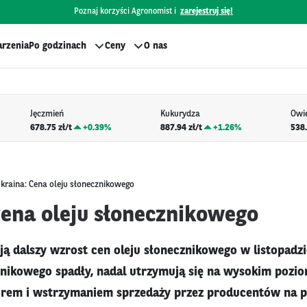
Poznaj korzyści Agronomist i
zarejestruj się!
rzenia
Po godzinach
Ceny
O nas
Jęczmień
Kukurydza
Owi
678.75 zł/t
+
0.39%
887.94 zł/t
+
1.26%
538.
kraina: Cena oleju słonecznikowego
Cena oleju słonecznikowego
ją dalszy wzrost cen oleju słonecznikowego w listopadz
znikowego spadły, nadal utrzymują się na wysokim pozio
rem i wstrzymaniem sprzedaży przez producentów na p