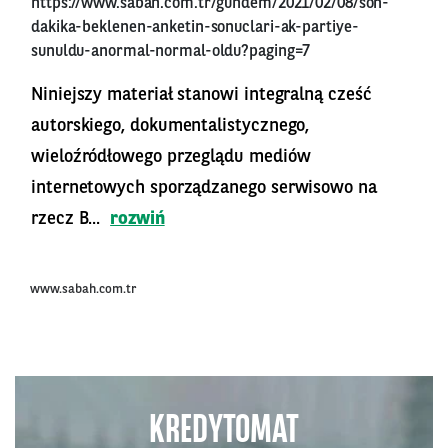
https://www.sabah.com.tr/gundem/2021/02/08/son-
dakika-beklenen-anketin-sonuclari-ak-partiye-
sunuldu-anormal-normal-oldu?paging=7
Niniejszy materiał stanowi integralną cześć
autorskiego, dokumentalistycznego,
wieloźródłowego przeglądu mediów
internetowych sporządzanego serwisowo na
rzecz B...
rozwiń
www.sabah.com.tr
KREDYTOMAT