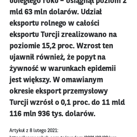
ubiegłego roku – osiągnął poziom 2
mld 63 mln dolarów. Udział
eksportu rolnego w całości
eksportu Turcji zrealizowano na
poziomie 15,2 proc. Wzrost ten
ujawnił również, że popyt na
żywność w warunkach epidemii
jest większy. W omawianym
okresie eksport przemysłowy
Turcji wzrósł o 0,1 proc. do 11 mld
116 mln 936 tys. dolarów.
Artykuł z 8 lutego 2021: