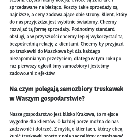
sezonie często mamy kolejki. Owoce są zbierane i
sprzedawane na bieżąco. Koszty takie sprzedaży są
najniższe, a ceny zadowalające obie strony. Klient, który
do nas przyjeżdża jest wybitnie świadomy. Chcemy
rozwijać tą formę sprzedaży. Podnosimy standard
obsługi, a w przyszłości chcemy lepiej wykorzystać tą
bezpośrednią relację z klientami. Chcemy by przyjazd
po truskawki do Maszkowa był dla każdego
niezapomnianym przeżyciem, dlatego w tym roku po
raz pierwszy ogłosiliśmy samozbiory i jesteśmy
zadowoleni z efektów.
Na czym polegają samozbiory truskawek
w Waszym gospodarstwie?
Nasze gospodarstwo jest blisko Krakowa, to miejsce
wygodne dla klientów. O każdej porze można do nas
zadzwonić i dotrzeć. Z myślą o klientach, którzy chcą
kupić truskawki prosto z pola zaczęliśmy organizować