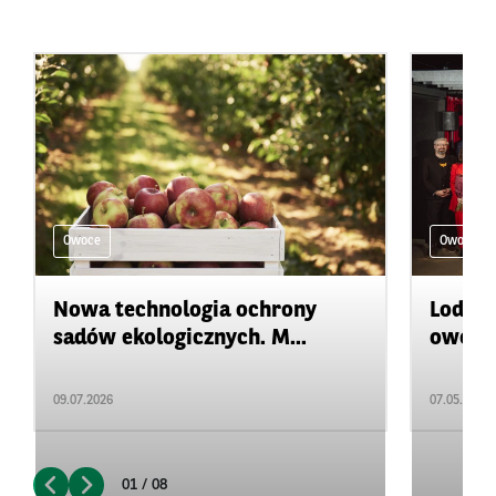
Owoce
Owoce
Nowa technologia ochrony
Lody z
sadów ekologicznych. M...
owoców
09.07.2026
07.05.2026
01 / 08