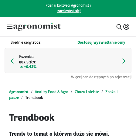
Poznaj korzyści Agronomist i
zarejestruj się!
Średnie ceny zbóż
Dostosuj wyświetlanie ceny
Pszenica
807.5 zł/t
+
0.42%
Więcej cen dostępnych po rejestracji
Agronomist
Analizy Food & Agro
Zboża i oleiste
Zboża i
pasze
Trendbook
Trendbook
Trendy to temat o którym dużo się mówi.