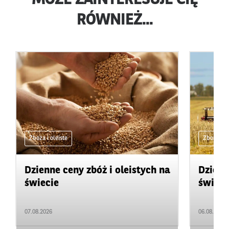
RÓWNIEŻ...
Zboża i oleiste
Zboża i ol
Dzienne ceny zbóż i oleistych na
Dzienn
świecie
świeci
07.08.2026
06.08.2026