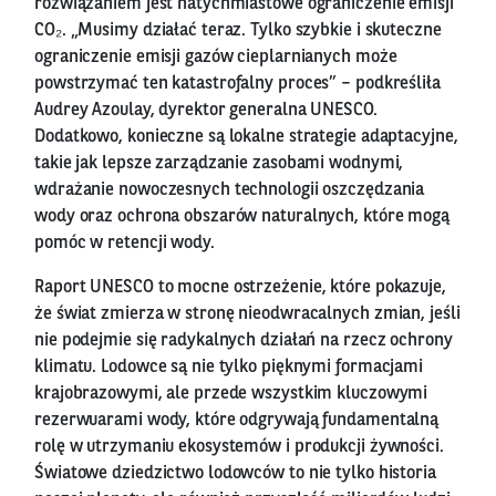
rozwiązaniem jest natychmiastowe ograniczenie emisji
CO₂. „Musimy działać teraz. Tylko szybkie i skuteczne
ograniczenie emisji gazów cieplarnianych może
powstrzymać ten katastrofalny proces” – podkreśliła
Audrey Azoulay, dyrektor generalna UNESCO.
Dodatkowo, konieczne są lokalne strategie adaptacyjne,
takie jak lepsze zarządzanie zasobami wodnymi,
wdrażanie nowoczesnych technologii oszczędzania
wody oraz ochrona obszarów naturalnych, które mogą
pomóc w retencji wody.
Raport UNESCO to mocne ostrzeżenie, które pokazuje,
że świat zmierza w stronę nieodwracalnych zmian, jeśli
nie podejmie się radykalnych działań na rzecz ochrony
klimatu. Lodowce są nie tylko pięknymi formacjami
krajobrazowymi, ale przede wszystkim kluczowymi
rezerwuarami wody, które odgrywają fundamentalną
rolę w utrzymaniu ekosystemów i produkcji żywności.
Światowe dziedzictwo lodowców to nie tylko historia