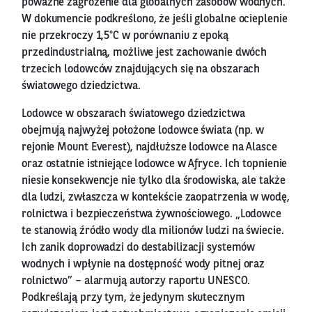
poważne zagrożenie dla globalnych zasobów wodnych.
W dokumencie podkreślono, że jeśli globalne ocieplenie
nie przekroczy 1,5°C w porównaniu z epoką
przedindustrialną, możliwe jest zachowanie dwóch
trzecich lodowców znajdujących się na obszarach
światowego dziedzictwa.
Lodowce w obszarach światowego dziedzictwa
obejmują najwyżej położone lodowce świata (np. w
rejonie Mount Everest), najdłuższe lodowce na Alasce
oraz ostatnie istniejące lodowce w Afryce. Ich topnienie
niesie konsekwencje nie tylko dla środowiska, ale także
dla ludzi, zwłaszcza w kontekście zaopatrzenia w wodę,
rolnictwa i bezpieczeństwa żywnościowego. „Lodowce
te stanowią źródło wody dla milionów ludzi na świecie.
Ich zanik doprowadzi do destabilizacji systemów
wodnych i wpłynie na dostępność wody pitnej oraz
rolnictwo” – alarmują autorzy raportu UNESCO.
Podkreślają przy tym, że jedynym skutecznym