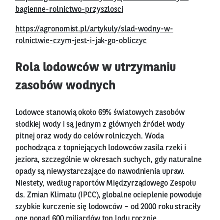
bagienne-rolnictwo-przyszlosci
https://agronomist.pl/artykuly/slad-wodny-w-
rolnictwie-czym-jest-i-jak-go-obliczyc
Rola lodowców w utrzymaniu
zasobów wodnych
Lodowce stanowią około 69% światowych zasobów
słodkiej wody i są jednym z głównych źródeł wody
pitnej oraz wody do celów rolniczych. Woda
pochodząca z topniejących lodowców zasila rzeki i
jeziora, szczególnie w okresach suchych, gdy naturalne
opady są niewystarczające do nawodnienia upraw.
Niestety, według raportów Międzyrządowego Zespołu
ds. Zmian Klimatu (IPCC), globalne ocieplenie powoduje
szybkie kurczenie się lodowców – od 2000 roku straciły
one ponad 600 miliardów ton lodu rocznie.