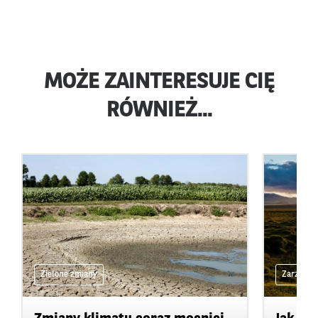
MOŻE ZAINTERESUJE CIĘ
RÓWNIEŻ...
Zielone zmiany
Zarządza