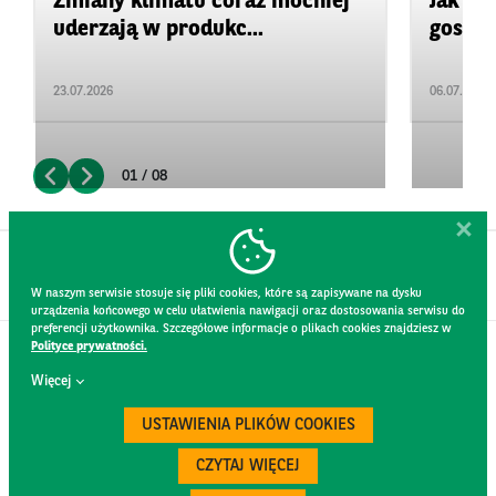
Zmiany klimatu coraz mocniej
Jak za
uderzają w produkc...
gospod
23.07.2026
06.07.2026
01 / 08
W naszym serwisie stosuje się pliki cookies, które są zapisywane na dysku
urządzenia końcowego w celu ułatwienia nawigacji oraz dostosowania serwisu do
preferencji użytkownika. Szczegółowe informacje o plikach cookies znajdziesz w
Polityce prywatności.
KONTAKT
Więcej
REGULAMIN STRONY
POLITYKA PRYWATNOŚCI
USTAWIENIA PLIKÓW COOKIES
RODO
BEZPIECZEŃSTWO
CZYTAJ WIĘCEJ