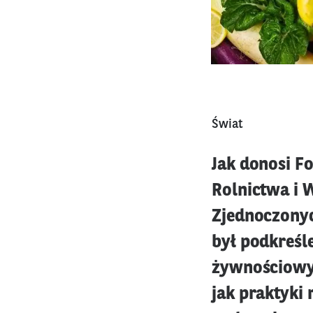
Świat
Jak donosi F
Rolnictwa i 
Zjednoczonyc
był podkreśl
żywnościowyc
jak praktyki