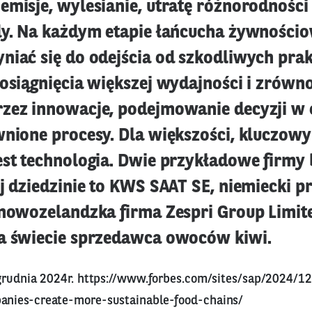
emisje, wylesianie, utratę różnorodności 
dy. Na każdym etapie łańcucha żywnościo
niać się do odejścia od szkodliwych prak
 osiągnięcia większej wydajności i zrów
zez innowacje, podejmowanie decyzji w 
wnione procesy. Dla większości, kluczow
est technologia. Dwie przykładowe firmy
ej dziedzinie to KWS SAAT SE, niemiecki p
 nowozelandzka firma Zespri Group Limit
a świecie sprzedawca owoców kiwi.
grudnia 2024r.
https://www.forbes.com/sites/sap/2024/12
nies-create-more-sustainable-food-chains/