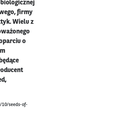
biologicznej
wego, firmy
tyk. Wielu z
noważonego
oparciu o
ym
 będące
roducent
ed,
/10/seeds-of-