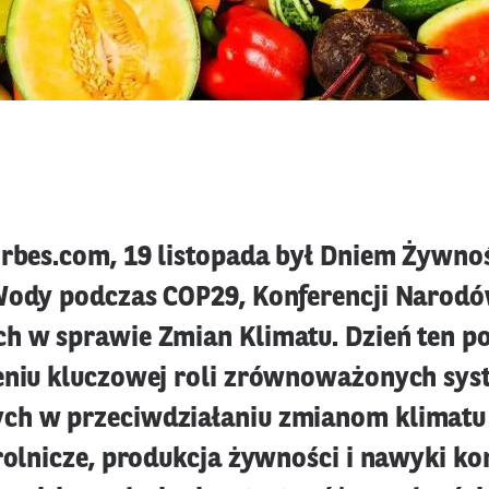
orbes.com, 19 listopada był Dniem Żywnoś
Wody podczas COP29, Konferencji Narod
h w sprawie Zmian Klimatu. Dzień ten p
eniu kluczowej roli zrównoważonych sy
h w przeciwdziałaniu zmianom klimatu 
 rolnicze, produkcja żywności i nawyki k