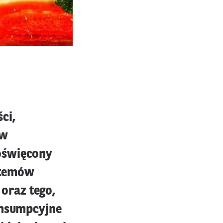
ci,
ów
oświęcony
stemów
oraz tego,
onsumpcyjne