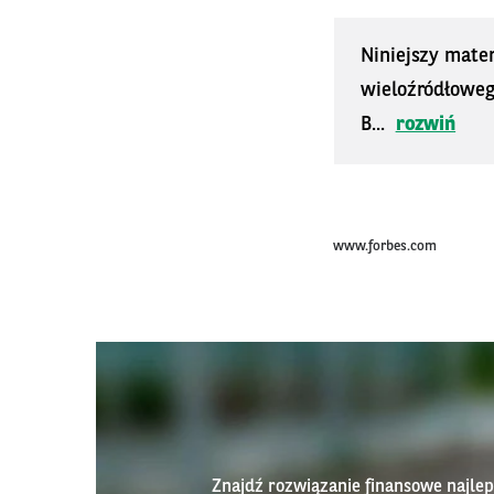
Niniejszy mater
wieloźródłoweg
B...
rozwiń
www.forbes.com
Znajdź rozwiązanie finansowe najl