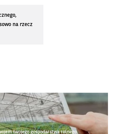
cznego,
sowo na rzecz
wojem twojego gospodarstwa rolnego