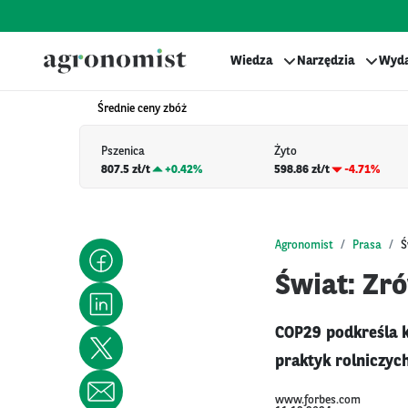
Wiedza
Narzędzia
Wyda
Średnie ceny zbóż
Pszenica
Żyto
807.5 zł/t
+
0.42%
598.86 zł/t
-4.71%
Agronomist
Prasa
Ś
Świat: Zr
COP29 podkreśla 
praktyk rolniczyc
www.forbes.com