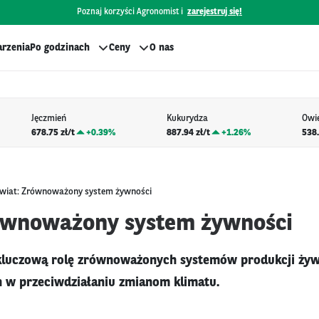
Poznaj korzyści Agronomist i
zarejestruj się!
rzenia
Po godzinach
Ceny
O nas
Jęczmień
Kukurydza
Owi
678.75 zł/t
+
0.39%
887.94 zł/t
+
1.26%
538.
wiat: Zrównoważony system żywności
ównoważony system żywności
kluczową rolę zrównoważonych systemów produkcji żyw
h w przeciwdziałaniu zmianom klimatu.