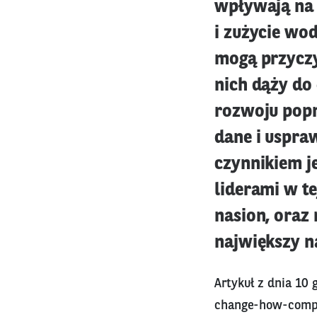
wpływają na 
i zużycie wo
mogą przyczy
nich dąży do
rozwoju popr
dane i uspra
czynnikiem j
liderami w t
nasion, oraz
największy n
Artykuł z dnia 10 
change-how-compa