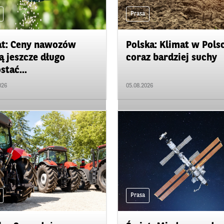
Prasa
t: Ceny nawozów
Polska: Klimat w Pols
 jeszcze długo
coraz bardziej suchy
stać...
026
05.08.2026
Prasa