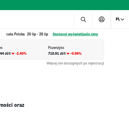
PL
cała Polska
20 lip
-
26 lip
Dostosuj wyświetlanie ceny
es
Pszenżyto
44 zł/t
-2.40%
710.91 zł/t
-0.96%
Więcej cen dostępnych po rejestracji
ności oraz