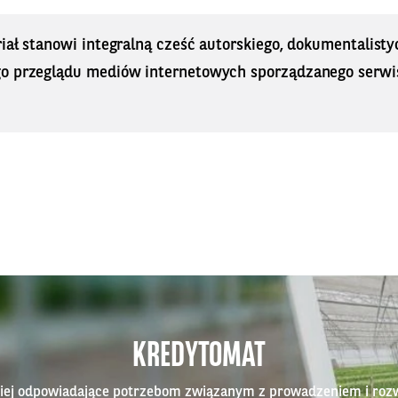
iał stanowi integralną cześć autorskiego, dokumentalisty
o przeglądu mediów internetowych sporządzanego serwi
KREDYTOMAT
epiej odpowiadające potrzebom związanym z prowadzeniem i roz