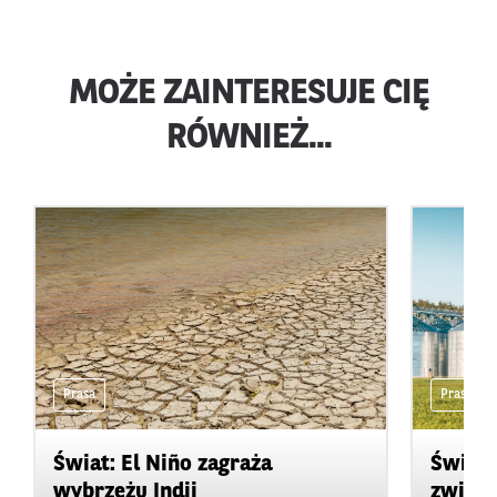
MOŻE ZAINTERESUJE CIĘ
RÓWNIEŻ...
Prasa
Prasa
Świat: El Niño zagraża
Świat:
wybrzeżu Indii
zwięks