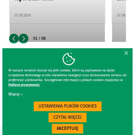
07.08.2026
07.08.2026
01 / 08
W naszym serwisie stosuje się pliki cookies, które są zapisywane na dysku
urządzenia końcowego w celu ułatwienia nawigacji oraz dostosowania serwisu do
preferencji użytkownika. Szczegółowe informacje o plikach cookies znajdziesz w
Polityce prywatności.
KONTAKT
Więcej
REGULAMIN STRONY
POLITYKA PRYWATNOŚCI
USTAWIENIA PLIKÓW COOKIES
RODO
BEZPIECZEŃSTWO
CZYTAJ WIĘCEJ
AKCEPTUJĘ
Created by
300.codes