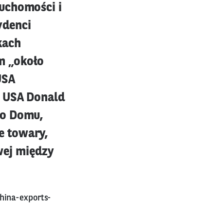
uchomości i
ydenci
kach
m „około
USA
t USA Donald
go Domu,
e towary,
ej między
hina-exports-