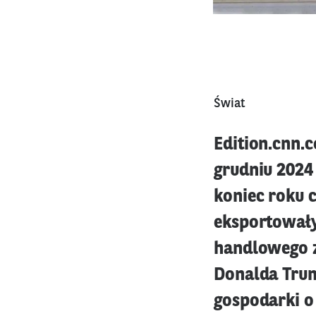
Świat
Edition.cnn.
grudniu 2024
koniec roku 
eksportowały
handlowego z
Donalda Trum
gospodarki o