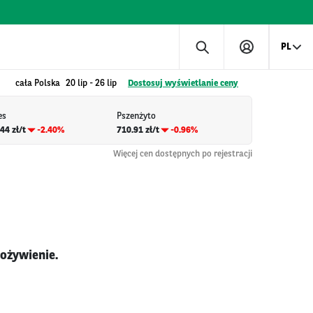
PL
cała Polska
20 lip
-
26 lip
Dostosuj wyświetlanie ceny
es
Pszenżyto
44 zł/t
-2.40%
710.91 zł/t
-0.96%
Więcej cen dostępnych po rejestracji
 ożywienie.