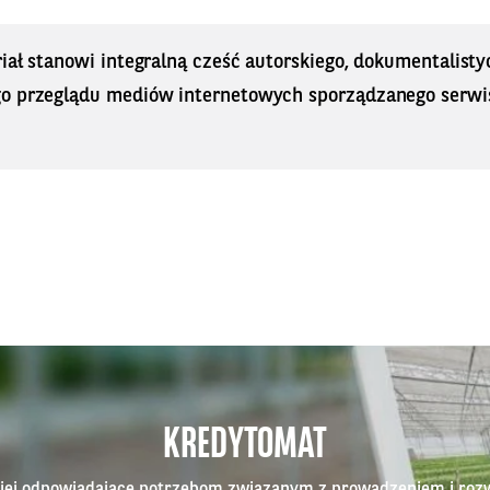
iał stanowi integralną cześć autorskiego, dokumentalisty
o przeglądu mediów internetowych sporządzanego serwi
KREDYTOMAT
epiej odpowiadające potrzebom związanym z prowadzeniem i roz