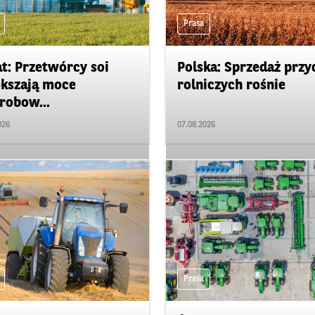
Prasa
t: Przetwórcy soi
Polska: Sprzedaż przy
kszają moce
rolniczych rośnie
robow...
026
07.08.2026
Prasa