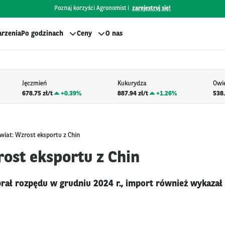
Poznaj korzyści Agronomist i
zarejestruj się!
rzenia
Po godzinach
Ceny
O nas
Jęczmień
Kukurydza
Owi
678.75 zł/t
+
0.39%
887.94 zł/t
+
1.26%
538.
wiat: Wzrost eksportu z Chin
rost eksportu z Chin
brał rozpędu w grudniu 2024 r., import również wykazał