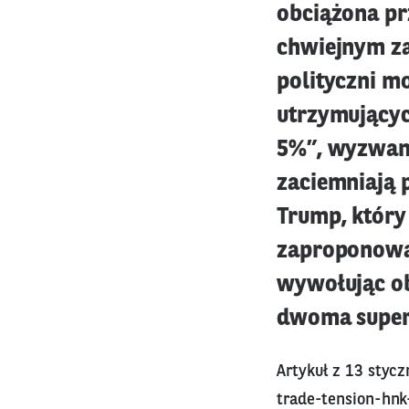
obciążona pr
chwiejnym z
polityczni m
utrzymującyc
5%”, wyzwani
zaciemniają 
Trump, który
zaproponował
wywołując o
dwoma supe
Artykuł z 13 stycz
trade-tension-hnk