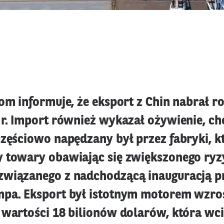
com informuje, że eksport z Chin nabrał 
 r. Import również wykazał ożywienie, ch
częściowo napędzany był przez fabryki, k
 towary obawiając się zwiększonego ryz
wiązanego z nadchodzącą inauguracją p
pa. Eksport był istotnym motorem wzros
 wartości 18 bilionów dolarów, która wci