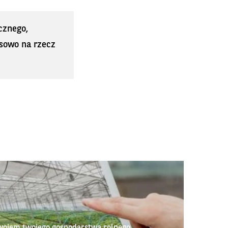
cznego,
sowo na rzecz
wojem twojego gospodarstwa rolnego