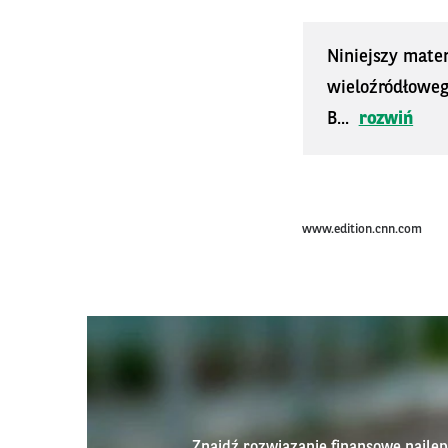
Niniejszy mater
wieloźródłoweg
B...
rozwiń
www.edition.cnn.com
Znajdź rozwiązanie finansowe najl