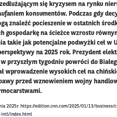
zedłużającym się kryzysem na rynku nier
aufaniem konsumentów. Podczas gdy dec
ogą znaleźć pocieszenie w ostatnich środ
h gospodarkę na ścieżce wzrostu równy
a takie jak potencjalne podwyżki ceł w 
perspektywy na 2025 rok. Prezydent elek
 w przyszłym tygodniu powróci do Białe
 wprowadzenie wysokich ceł na chiński
bawy przed wznowieniem wojny handlow
rmocarstwami.
nia 2025r.
https://edition.cnn.com/2025/01/13/business/c
-intl/index.html