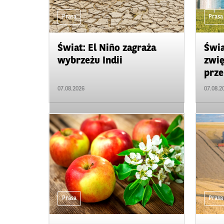
Prasa
Prasa
Świat: El Niño zagraża
Świa
wybrzeżu Indii
zwię
prze
07.08.2026
07.08.2
Prasa
Prasa