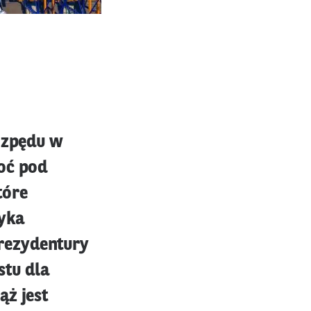
rozpędu w
oć pod
tóre
yka
rezydentury
tu dla
ąż jest