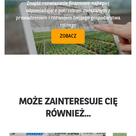
Znajdź rozwiązanie finansowe najlepiej
odpowiadające potrzebom związanym z
prowadzeniem i rozwojem twojego gospodarstwa
rolnego
ZOBACZ
MOŻE ZAINTERESUJE CIĘ
RÓWNIEŻ...