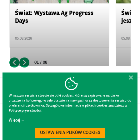
Świat: Wystawa Ag Progress
Świat
Days
jeszcz
05.08.2026
05.08.2026
01 / 08
W naszym serwisie stosuje się pliki cookies, które są zapisywane na dysku
urządzenia końcowego w celu ułatwienia nawigacji oraz dostosowania serwisu do
preferencji użytkownika. Szczegółowe informacje o plikach cookies znajdziesz w
Polityce prywatności.
KONTAKT
Więcej
REGULAMIN STRONY
POLITYKA PRYWATNOŚCI
USTAWIENIA PLIKÓW COOKIES
RODO