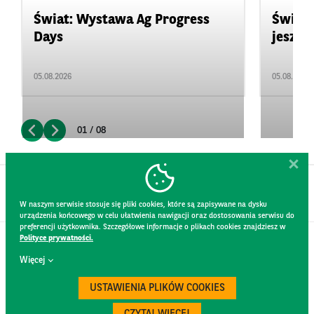
Świat: Wystawa Ag Progress
Świat
Days
jeszcz
05.08.2026
05.08.2026
01 / 08
W naszym serwisie stosuje się pliki cookies, które są zapisywane na dysku
urządzenia końcowego w celu ułatwienia nawigacji oraz dostosowania serwisu do
preferencji użytkownika. Szczegółowe informacje o plikach cookies znajdziesz w
Polityce prywatności.
KONTAKT
Więcej
REGULAMIN STRONY
POLITYKA PRYWATNOŚCI
USTAWIENIA PLIKÓW COOKIES
RODO
BEZPIECZEŃSTWO