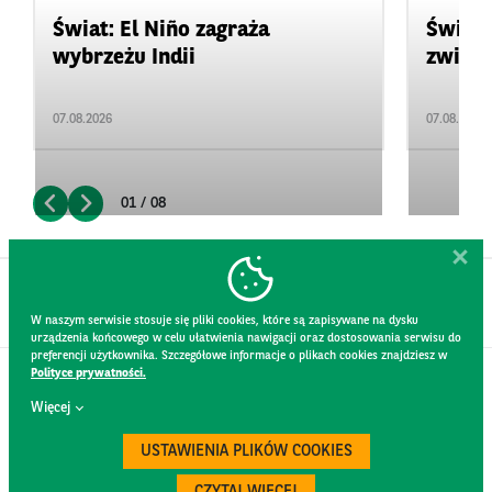
Świat: El Niño zagraża
Świat:
wybrzeżu Indii
zwięks
07.08.2026
07.08.2026
01 / 08
W naszym serwisie stosuje się pliki cookies, które są zapisywane na dysku
urządzenia końcowego w celu ułatwienia nawigacji oraz dostosowania serwisu do
preferencji użytkownika. Szczegółowe informacje o plikach cookies znajdziesz w
Polityce prywatności.
KONTAKT
Więcej
REGULAMIN STRONY
POLITYKA PRYWATNOŚCI
USTAWIENIA PLIKÓW COOKIES
RODO
BEZPIECZEŃSTWO