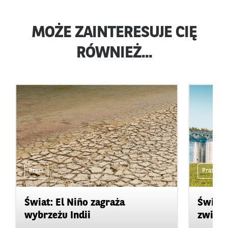
MOŻE ZAINTERESUJE CIĘ
RÓWNIEŻ...
Prasa
Prasa
Świat: El Niño zagraża
Świat:
wybrzeżu Indii
zwięks