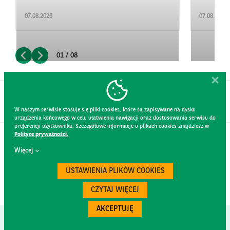
07.08.2026
07.08.2026
01 / 08
W naszym serwisie stosuje się pliki cookies, które są zapisywane na dysku
urządzenia końcowego w celu ułatwienia nawigacji oraz dostosowania serwisu do
preferencji użytkownika. Szczegółowe informacje o plikach cookies znajdziesz w
Polityce prywatności.
KONTAKT
Więcej
REGULAMIN STRONY
POLITYKA PRYWATNOŚCI
USTAWIENIA PLIKÓW COOKIES
RODO
BEZPIECZEŃSTWO
CZYTAJ WIĘCEJ
AKCEPTUJĘ
Created by
300.codes