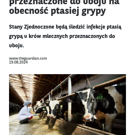
przeznaczone do uboju na
obecność ptasiej grypy
Stany Zjednoczone będą śledzić infekcje ptasią
grypą u krów mlecznych przeznaczonych do
uboju.
www.theguardian.com
19.08.2024