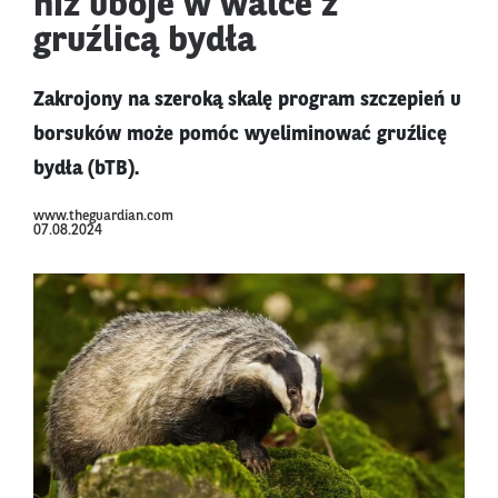
niż uboje w walce z
gruźlicą bydła
Zakrojony na szeroką skalę program szczepień u
borsuków może pomóc wyeliminować gruźlicę
bydła (bTB).
www.theguardian.com
07.08.2024