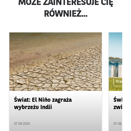
MOŻE ZAINTERESUJE CIĘ
RÓWNIEŻ...
Prasa
Prasa
Świat: El Niño zagraża
Świat:
wybrzeżu Indii
zwięks
07.08.2026
07.08.2026