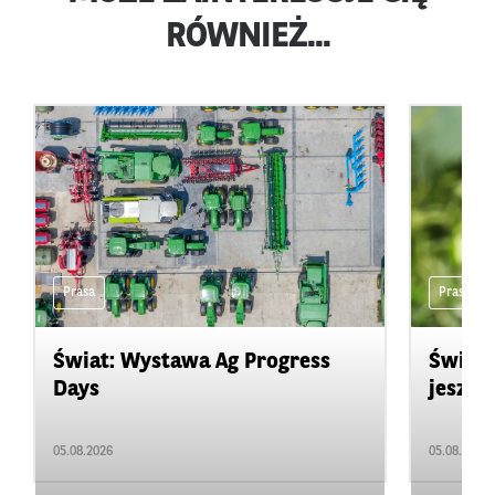
RÓWNIEŻ...
Prasa
Prasa
Świat: Wystawa Ag Progress
Świat
Days
jeszcz
05.08.2026
05.08.2026