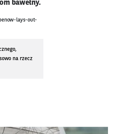
tom bawełny.
benow-lays-out-
cznego,
sowo na rzecz