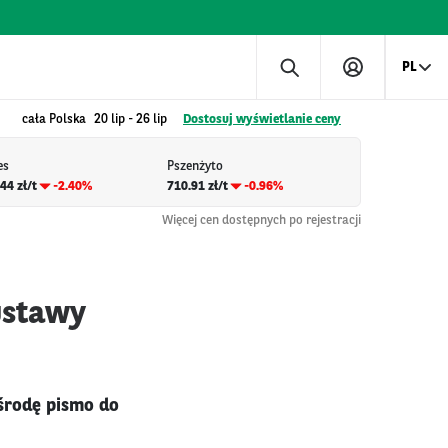
PL
cała Polska
20 lip
-
26 lip
Dostosuj wyświetlanie ceny
es
Pszenżyto
44 zł/t
-2.40%
710.91 zł/t
-0.96%
Więcej cen dostępnych po rejestracji
ustawy
środę pismo do