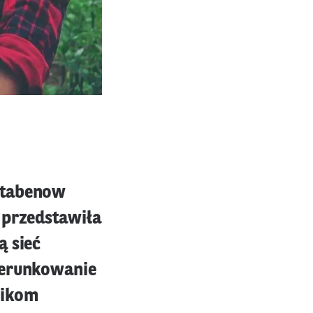
Stabenow
 przedstawiła
ą sieć
ierunkowanie
nikom