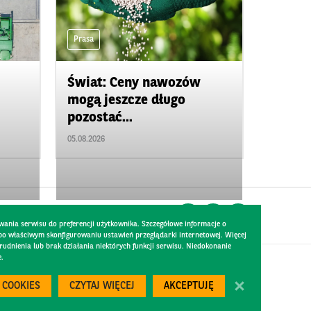
Prasa
Świat: Ceny nawozów
mogą jeszcze długo
pozostać...
05.08.2026
wania serwisu do preferencji użytkownika. Szczegółowe informacje o
 po właściwym skonfigurowaniu ustawień przeglądarki internetowej. Więcej
dnienia lub brak działania niektórych funkcji serwisu. Niedokonanie
e.
Created by
300.codes
 COOKIES
CZYTAJ WIĘCEJ
AKCEPTUJĘ