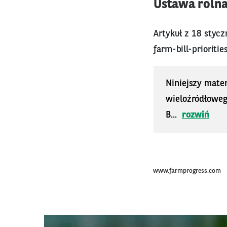
Ustawa rolna
Artykuł z 18 styc
farm-bill-prioritie
Niniejszy mater
wieloźródłoweg
B...
rozwiń
www.farmprogress.com