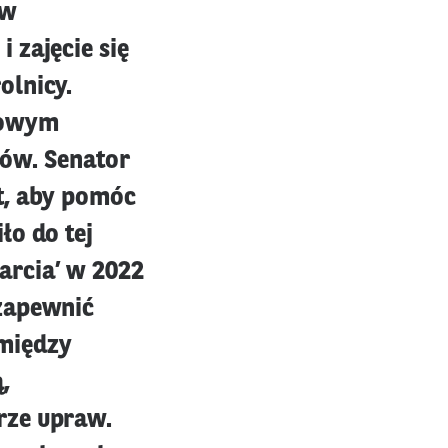
 w
 zajęcie się
olnicy.
czowym
lów. Senator
t, aby pomóc
ło do tej
arcia’ w 2022
 zapewnić
między
,
rze upraw.