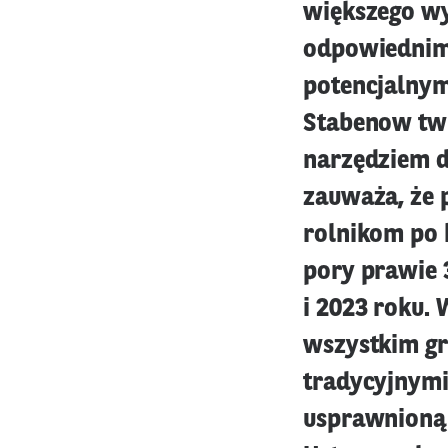
większego wy
odpowiednim 
potencjalnym
Stabenow twi
narzędziem d
zauważa, że 
rolnikom po 
pory prawie 
i 2023 roku.
wszystkim g
tradycyjnym
usprawnioną 