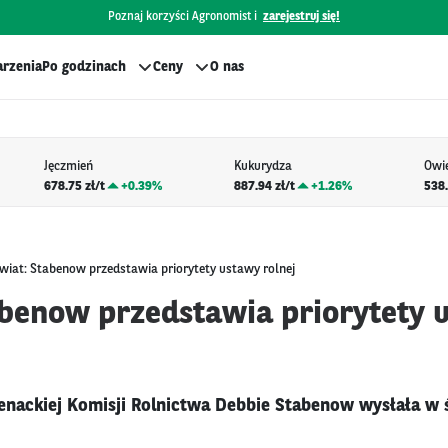
Poznaj korzyści Agronomist i
zarejestruj się!
rzenia
Po godzinach
Ceny
O nas
Jęczmień
Kukurydza
Owi
678.75 zł/t
+
0.39%
887.94 zł/t
+
1.26%
538.
wiat: Stabenow przedstawia priorytety ustawy rolnej
abenow przedstawia priorytety 
enackiej Komisji Rolnictwa Debbie Stabenow wysłała w 