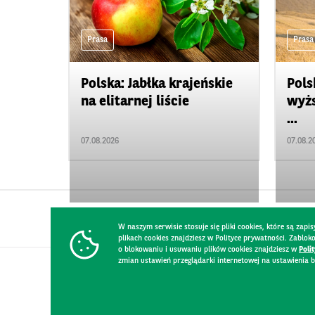
Prasa
Prasa
Polska: Jabłka krajeńskie
Pols
na elitarnej liście
wyżs
...
07.08.2026
07.08.2
W naszym serwisie stosuje się pliki cookies, które są za
plikach cookies znajdziesz w Polityce prywatności. Zablo
o blokowaniu i usuwaniu plików cookies znajdziesz w
Poli
zmian ustawień przeglądarki internetowej na ustawienia b
KONTAKT
REGULAMIN STRONY
POLITYKA PRYWATNOŚCI
RO