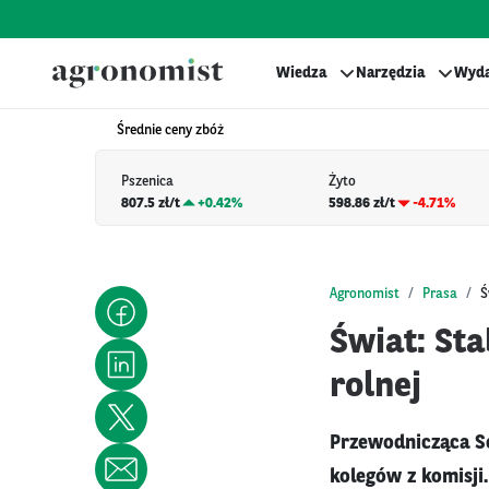
Wiedza
Narzędzia
Wyda
Średnie ceny zbóż
Pszenica
Żyto
807.5 zł/t
+
0.42%
598.86 zł/t
-4.71%
Agronomist
Prasa
Ś
Świat: St
rolnej
Przewodnicząca S
kolegów z komisji.