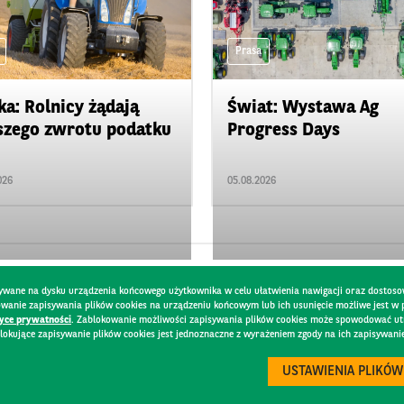
Prasa
ka: Rolnicy żądają
Świat: Wystawa Ag
zego zwrotu podatku
Progress Days
026
05.08.2026
pisywane na dysku urządzenia końcowego użytkownika w celu ułatwienia nawigacji oraz dostoso
kowanie zapisywania plików cookies na urządzeniu końcowym lub ich usunięcie możliwe jest w
tyce prywatności
. Zablokowanie możliwości zapisywania plików cookies może spowodować utru
lokujące zapisywanie plików cookies jest jednoznaczne z wyrażeniem zgody na ich zapisywani
DO
BEZPIECZEŃSTWO
USTAWIENIA PLIKÓW