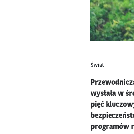
Świat
Przewodniczą
wysłała w śr
pięć kluczow
bezpieczeńst
programów n