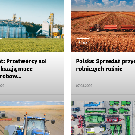
Prasa
t: Przetwórcy soi
Polska: Sprzedaż przy
kszają moce
rolniczych rośnie
robow...
026
07.08.2026