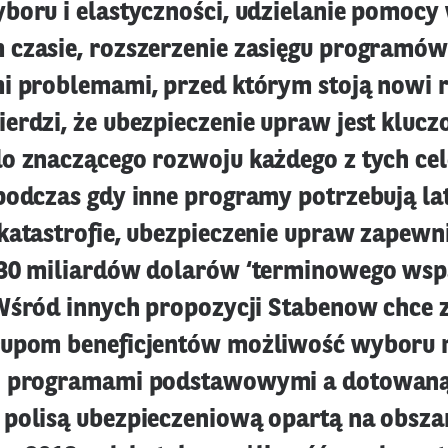
boru i elastyczności, udzielanie pomocy
czasie, rozszerzenie zasięgu programów i
i problemami, przed którym stoją nowi r
erdzi, że ubezpieczenie upraw jest klu
o znaczącego rozwoju każdego z tych ce
podczas gdy inne programy potrzebują la
katastrofie, ubezpieczenie upraw zapewni
30 miliardów dolarów ‘terminowego wsp
 Wśród innych propozycji Stabenow chce
rupom beneficjentów możliwość wyboru 
i programami podstawowymi a dotowaną
polisą ubezpieczeniową opartą na obsza