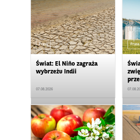
Prasa
Prasa
Świat: El Niño zagraża
Świa
wybrzeżu Indii
zwię
prze
07.08.2026
07.08.2