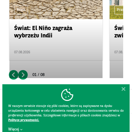
Prasa
Prasa
Świat: El Niño zagraża
Świat:
wybrzeżu Indii
zwięks
07.08.2026
07.08.2026
01 / 08
W naszym serwisie stosuje się pliki cookies, które są zapisywane na dysku
urządzenia końcowego w celu ułatwienia nawigacji oraz dostosowania serwisu do
preferencji użytkownika. Szczegółowe informacje o plikach cookies znajdziesz w
Polityce prywatności.
KONTAKT
Więcej
REGULAMIN STRONY