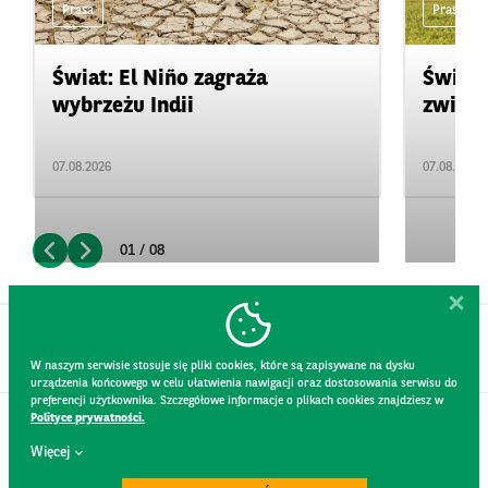
Prasa
Prasa
Świat: El Niño zagraża
Świat:
wybrzeżu Indii
zwięks
07.08.2026
07.08.2026
01 / 08
W naszym serwisie stosuje się pliki cookies, które są zapisywane na dysku
urządzenia końcowego w celu ułatwienia nawigacji oraz dostosowania serwisu do
preferencji użytkownika. Szczegółowe informacje o plikach cookies znajdziesz w
Polityce prywatności.
KONTAKT
Więcej
REGULAMIN STRONY
POLITYKA PRYWATNOŚCI