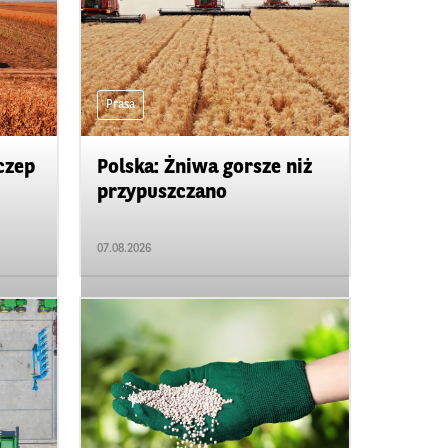
Prasa
czep
Polska: Żniwa gorsze niż
przypuszczano
07.08.2026