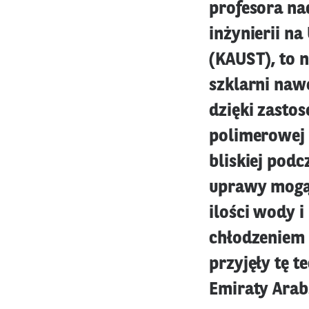
profesora na
inżynierii na
(KAUST), to 
szklarni nawe
dzięki zasto
polimerowej 
bliskiej podc
uprawy mogą 
ilości wody i
chłodzeniem 
przyjęły tę t
Emiraty Arab