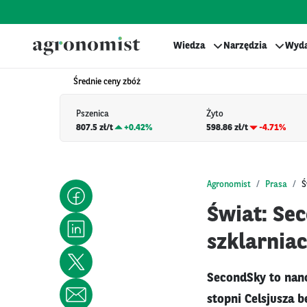
Wiedza
Narzędzia
Wyda
Średnie ceny zbóż
Pszenica
Żyto
807.5 zł/t
+
0.42%
598.86 zł/t
-4.71%
Agronomist
Prasa
Ś
Świat: Se
szklarnia
SecondSky to nano
stopni Celsjusza b