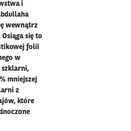
wstwa i
Abdullaha
urę wewnątrz
 Osiąga się to
ikowej folii
nego w
 szklarni,
% mniejszej
larni z
jów, które
jednoczone