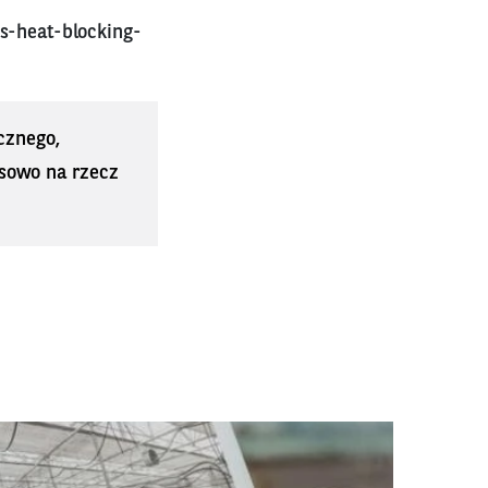
is-heat-blocking-
cznego,
sowo na rzecz