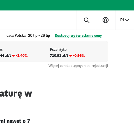
PL
cała Polska
20 lip
-
26 lip
Dostosuj wyświetlanie ceny
es
Pszenżyto
44 zł/t
-2.40%
710.91 zł/t
-0.96%
Więcej cen dostępnych po rejestracji
raturę w
ni nawet o 7