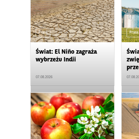
Prasa
Prasa
Świat: El Niño zagraża
Świa
wybrzeżu Indii
zwię
prze
07.08.2026
07.08.2