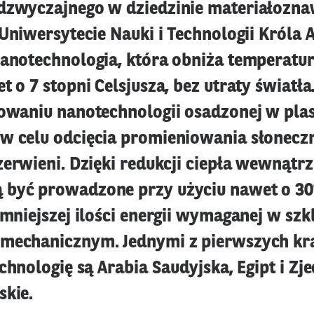
dzwyczajnego w dziedzinie materiałozna
 Uniwersytecie Nauki i Technologii Króla 
nanotechnologia, która obniża temperat
t o 7 stopni Celsjusza, bez utraty światła.
sowaniu nanotechnologii osadzonej w plast
w celu odcięcia promieniowania słonecz
zerwieni. Dzięki redukcji ciepła wewnątrz
być prowadzone przy użyciu nawet o 30
 mniejszej ilości energii wymaganej w szk
mechanicznym. Jednymi z pierwszych kra
echnologię są Arabia Saudyjska, Egipt i Z
skie.