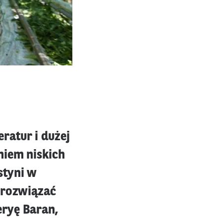
ratur i dużej
niem niskich
styni w
 rozwiązać
eryę Baran,