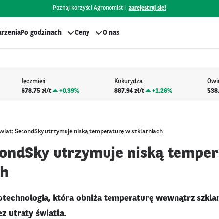
Poznaj korzyści Agronomist i
zarejestruj się!
rzenia
Po godzinach
Ceny
O nas
Jęczmień
Kukurydza
Owi
678.75 zł/t
+
0.39%
887.94 zł/t
+
1.26%
538.
wiat: SecondSky utrzymuje niską temperaturę w szklarniach
condSky utrzymuje niską tempe
ch
technologia, która obniża temperaturę wewnątrz szklar
ez utraty światła.