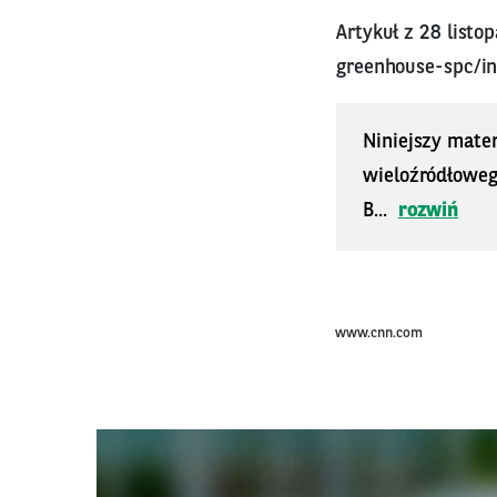
Artykuł z 28 listo
greenhouse-spc/i
Niniejszy mater
wieloźródłoweg
B...
rozwiń
www.cnn.com