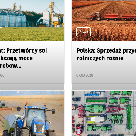
Prasa
t: Przetwórcy soi
Polska: Sprzedaż przy
kszają moce
rolniczych rośnie
robow...
026
07.08.2026