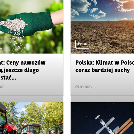
Prasa
t: Ceny nawozów
Polska: Klimat w Pols
 jeszcze długo
coraz bardziej suchy
stać...
026
05.08.2026