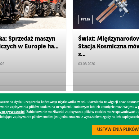
Prasa
ka: Sprzedaż maszyn
Świat: Międzynarodo
iczych w Europie ha...
Stacja Kosmiczna mó
s...
026
03.08.2026
pisywane na dysku urządzenia końcowego użytkownika w celu ułatwienia nawigacji oraz dostoso
kowanie zapisywania plików cookies na urządzeniu końcowym lub ich usunięcie możliwe jest w
tyce prywatności
. Zablokowanie możliwości zapisywania plików cookies może spowodować utru
lokujące zapisywanie plików cookies jest jednoznaczne z wyrażeniem zgody na ich zapisywani
DO
BEZPIECZEŃSTWO
USTAWIENIA PLIKÓW