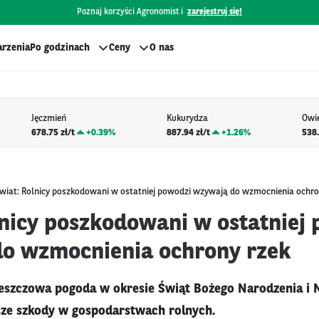
Poznaj korzyści Agronomist i
zarejestruj się!
rzenia
Po godzinach
Ceny
O nas
Jęczmień
Kukurydza
Owi
678.75 zł/t
+
0.39%
887.94 zł/t
+
1.26%
538.
wiat: Rolnicy poszkodowani w ostatniej powodzi wzywają do wzmocnienia ochro
lnicy poszkodowani w ostatniej
o wzmocnienia ochrony rzek
deszczowa pogoda w okresie Świąt Bożego Narodzenia i
ze szkody w gospodarstwach rolnych.