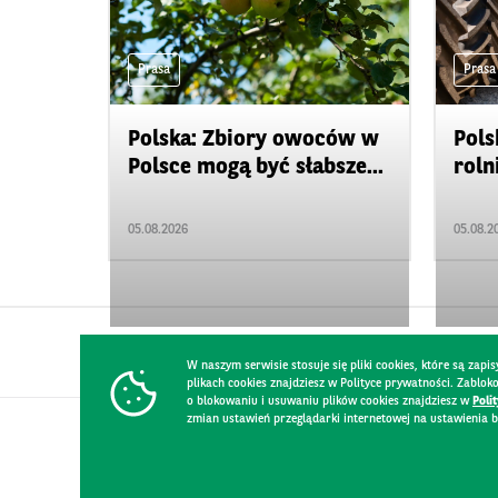
Prasa
Prasa
Polska: Zbiory owoców w
Pols
Polsce mogą być słabsze...
roln
05.08.2026
05.08.2
W naszym serwisie stosuje się pliki cookies, które są za
plikach cookies znajdziesz w Polityce prywatności. Zablo
o blokowaniu i usuwaniu plików cookies znajdziesz w
Poli
zmian ustawień przeglądarki internetowej na ustawienia b
KONTAKT
REGULAMIN STRONY
POLITYKA PRYWATNOŚCI
RO