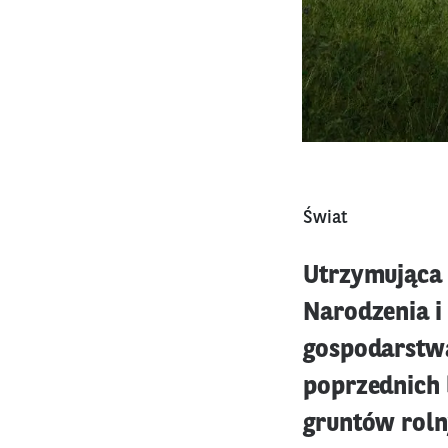
Świat
Utrzymująca 
Narodzenia 
gospodarstwa
poprzednich b
gruntów roln