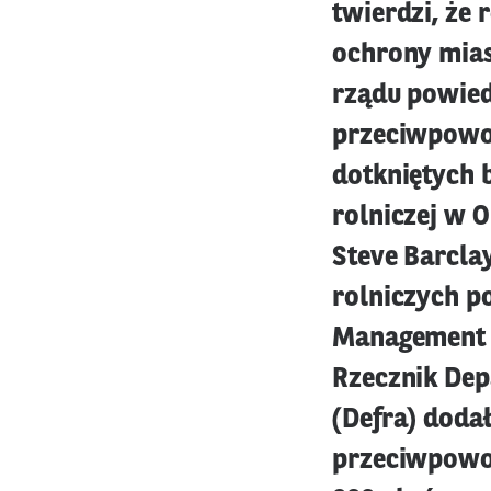
twierdzi, że 
ochrony mias
rządu powied
przeciwpowo
dotkniętych 
rolniczej w O
Steve Barcla
rolniczych p
Management S
Rzecznik Dep
(Defra) doda
przeciwpowod