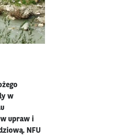
ożego
dy w
du
ów upraw i
odziową. NFU