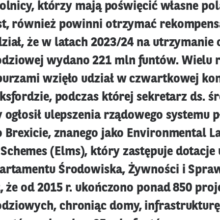
rolnicy, którzy mają poświęcić własne pol
t, również powinni otrzymać rekompensa
ział, że w latach 2023/24 na utrzymanie
dziowej wydano 221 mln funtów. Wielu 
burzami wzięło udział w czwartkowej kon
ksfordzie, podczas której sekretarz ds. 
y ogłosił ulepszenia rządowego systemu p
o Brexicie, znanego jako Environmental L
chemes (Elms), który zastępuje dotacje u
artamentu Środowiska, Żywności i Spraw
ł, że od 2015 r. ukończono ponad 850 pro
ziowych, chroniąc domy, infrastrukturę