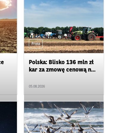
Prasa
ce
Polska: Blisko 136 mln zł
kar za zmowę cenową n...
05.08.2026