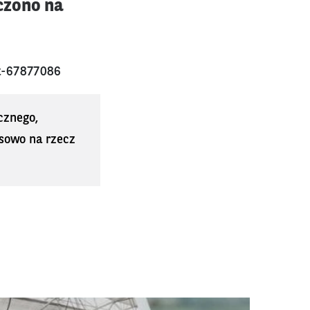
czono na
t-67877086
cznego,
sowo na rzecz