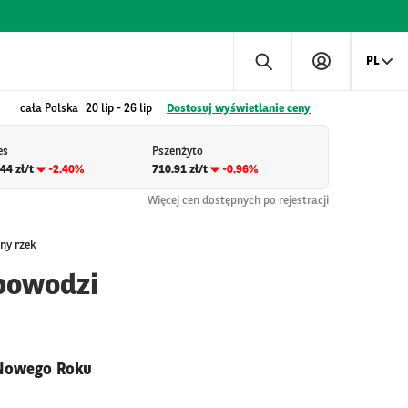
PL
cała Polska
20 lip
-
26 lip
Dostosuj wyświetlanie ceny
es
Pszenżyto
44 zł/t
-2.40%
710.91 zł/t
-0.96%
Więcej cen dostępnych po rejestracji
ny rzek
 powodzi
 Nowego Roku