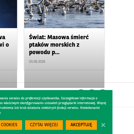
Prasa
wa
Świat: Masowa śmierć
wi o
ptaków morskich z
powodu p...
03.08.2026
wania serwisu do preferencji użytkownika. Szczegółowe informacje o
 po właściwym skonfigurowaniu ustawień przeglądarki internetowej. Więcej
dnienia lub brak działania niektórych funkcji serwisu. Niedokonanie
e.
Created by
300.codes
 COOKIES
CZYTAJ WIĘCEJ
AKCEPTUJĘ