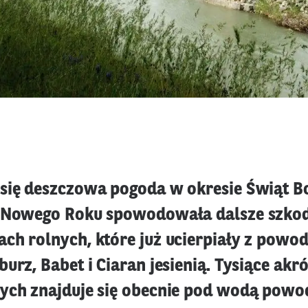
się deszczowa pogoda w okresie Świąt B
i Nowego Roku spowodowała dalsze szko
ch rolnych, które już ucierpiały z powo
urz, Babet i Ciaran jesienią. Tysiące akr
ych znajduje się obecnie pod wodą pow