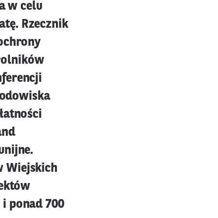
a w celu
tę. Rzecznik
 ochrony
rolników
ferencji
środowiska
łatności
and
nijne.
 Wiejskich
jektów
 i ponad 700