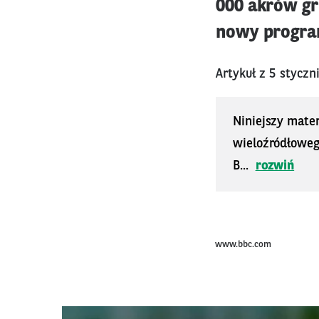
000 akrów gr
nowy progra
Artykuł z 5 styczn
Niniejszy mater
wieloźródłoweg
B...
rozwiń
www.bbc.com