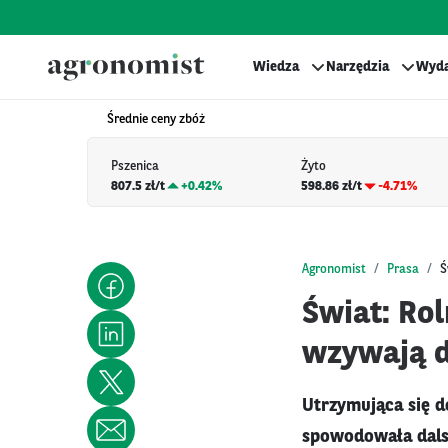
Wiedza
Narzędzia
Wyda
Średnie ceny zbóż
Pszenica
Żyto
807.5 zł/t
+
0.42%
598.86 zł/t
-4.71%
Agronomist
Prasa
Ś
Świat: Ro
wzywają d
Utrzymująca się 
spowodowała dals