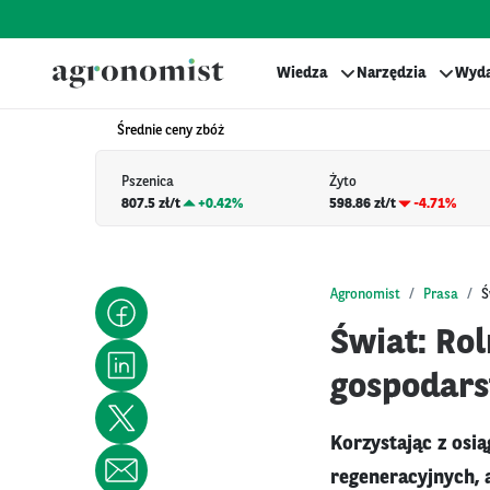
Wiedza
Narzędzia
Wyda
Średnie ceny zbóż
Pszenica
Żyto
807.5 zł/t
+
0.42%
598.86 zł/t
-4.71%
Agronomist
Prasa
Ś
Świat: Ro
gospodars
Korzystając z osią
regeneracyjnych,