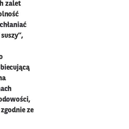
h zalet
olność
chłaniać
suszy”,
o
obiecującą
na
mach
hodowości,
zgodnie ze