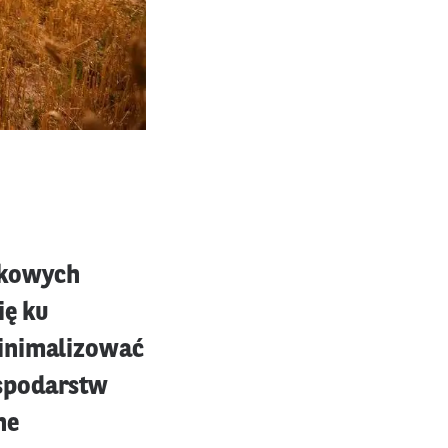
ukowych
ię ku
minimalizować
ospodarstw
ne