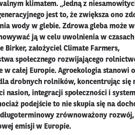
alnym klimatem. „Jedną z niesamowityc
generacyjnego jest to, że zwiększa ono zd
ia wody w glebie. Zdrowa gleba może w
howywać ją w celu uwolnienia w czasach 
 Birker, założyciel Climate Farmers,
stwa społecznego rozwijającego rolnictw
e w całej Europie. Agroekologia stanowi 
dla drobnych rolników, koncentrując się 
 nasion, integracji społeczności i syste
ociaż podejście to nie skupia się na doc
 długoterminowy zrównoważony rozwój, 
owej emisji w Europie.