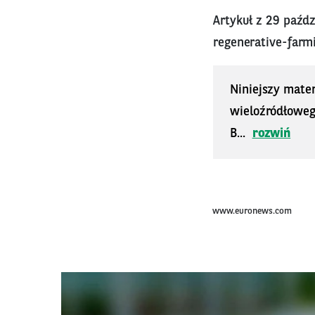
Artykuł z 29 paźdz
regenerative-farm
Niniejszy mater
wieloźródłoweg
B...
rozwiń
www.euronews.com