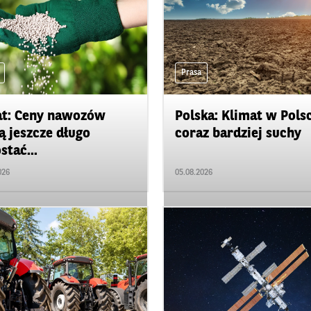
Prasa
t: Ceny nawozów
Polska: Klimat w Pols
 jeszcze długo
coraz bardziej suchy
stać...
026
05.08.2026