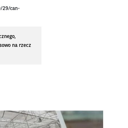
/29/can-
cznego,
sowo na rzecz