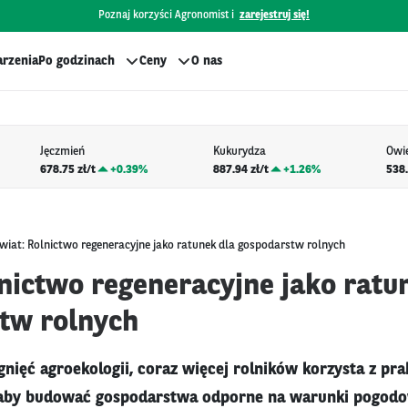
Poznaj korzyści Agronomist i
zarejestruj się!
rzenia
Po godzinach
Ceny
O nas
Jęczmień
Kukurydza
Owi
678.75 zł/t
+
0.39%
887.94 zł/t
+
1.26%
538.
wiat: Rolnictwo regeneracyjne jako ratunek dla gospodarstw rolnych
lnictwo regeneracyjne jako ratu
tw rolnych
gnięć agroekologii, coraz więcej rolników korzysta z pra
 aby budować gospodarstwa odporne na warunki pogodo