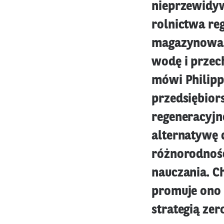
nieprzewidyw
rolnictwa re
magazynowan
wodę i przec
mówi Philippe
przedsiębior
regeneracyjn
alternatywę 
różnorodności
nauczania. Ch
promuje ono
strategią zer