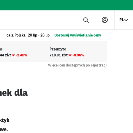
PL
cała Polska
20 lip
-
26 lip
Dostosuj wyświetlanie ceny
es
Pszenżyto
44 zł/t
-2.40%
710.91 zł/t
-0.96%
Więcej cen dostępnych po rejestracji
nek dla
ktyk
we.