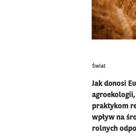
Świat
Jak donosi E
agroekologii,
praktykom re
wpływ na śro
rolnych odp