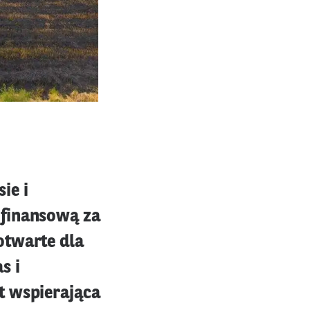
ie i
 finansową za
otwarte dla
s i
t wspierająca