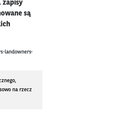
 zapisy
jmowane są
kich
rs-landowners-
cznego,
sowo na rzecz