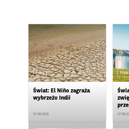
Prasa
Prasa
Świat: El Niño zagraża
Świa
wybrzeżu Indii
zwię
prze
07.08.2026
07.08.2