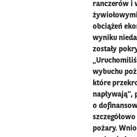
ranczerów i 
żywiołowymi,
obciążeń ek
wyniku nied
zostały pokr
„Uruchomiliś
wybuchu poża
które przekr
napływają”, p
o dofinansow
szczegółowo 
pożary. Wnio