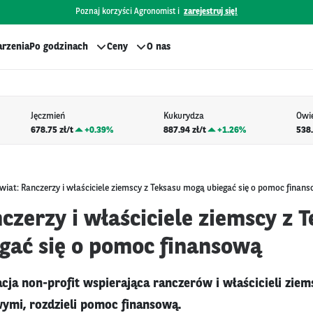
Poznaj korzyści Agronomist i
zarejestruj się!
rzenia
Po godzinach
Ceny
O nas
Jęczmień
Kukurydza
Owi
678.75 zł/t
+
0.39%
887.94 zł/t
+
1.26%
538.
wiat: Ranczerzy i właściciele ziemscy z Teksasu mogą ubiegać się o pomoc finan
czerzy i właściciele ziemscy z 
gać się o pomoc finansową
acja non-profit wspierająca ranczerów i właścicieli ziem
ymi, rozdzieli pomoc finansową.