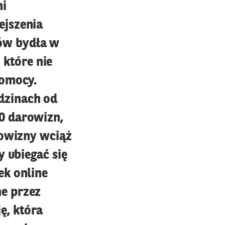
mi
ejszenia
ów bydła w
które nie
pomocy.
dzinach od
0 darowizn,
rowizny wciąż
y ubiegać się
ek online
e przez
ę, która