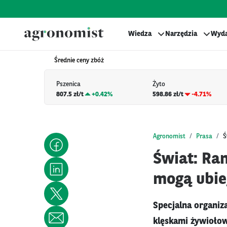
Wiedza
Narzędzia
Wyda
Średnie ceny zbóż
Pszenica
Żyto
807.5 zł/t
+
0.42%
598.86 zł/t
-4.71%
Agronomist
Prasa
Ś
Świat: Ran
mogą ubie
Specjalna organiz
klęskami żywiołow