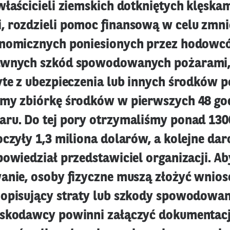
właścicieli ziemskich dotkniętych klęska
 rozdzieli pomoc finansową w celu zmni
onomicznych poniesionych przez hodowc
awnych szkód spowodowanych pożarami, 
yte z ubezpieczenia lub innych środków 
my zbiórkę środków w pierwszych 48 go
ru. Do tej pory otrzymaliśmy ponad 130
oczyły 1,3 miliona dolarów, a kolejne da
owiedział przedstawiciel organizacji. Ab
anie, osoby fizyczne muszą złożyć wnios
opisujący straty lub szkody spowodowan
skodawcy powinni załączyć dokumentacj