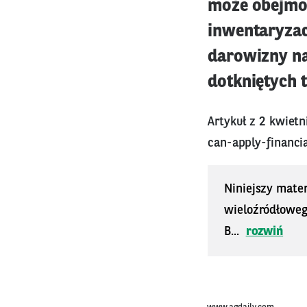
może obejmow
inwentaryzac
darowizny na
dotkniętych t
Artykuł z 2 kwiet
can-apply-financia
Niniejszy mater
wieloźródłoweg
B...
rozwiń