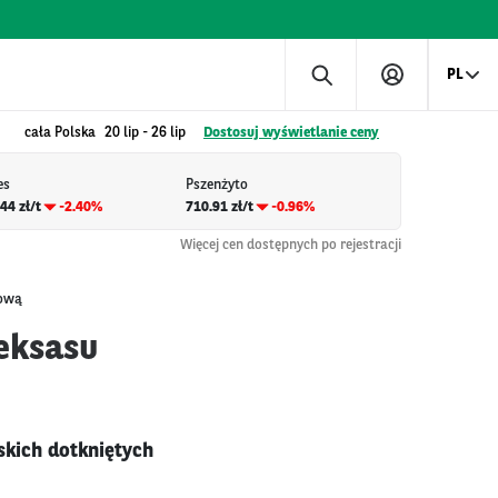
PL
cała Polska
20 lip
-
26 lip
Dostosuj wyświetlanie ceny
es
Pszenżyto
44 zł/t
-2.40%
710.91 zł/t
-0.96%
Więcej cen dostępnych po rejestracji
sową
Teksasu
skich dotkniętych