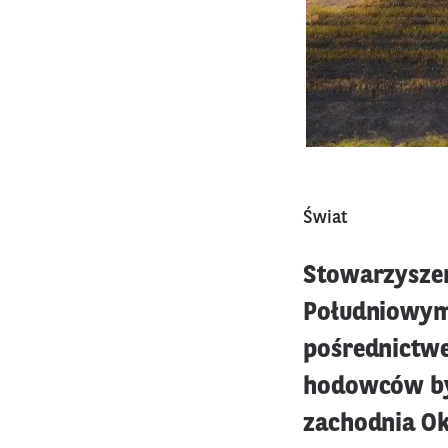
Świat
Stowarzyszen
Południowym 
pośrednictwe
hodowców byd
zachodnia Ok