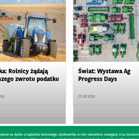
Prasa
ka: Rolnicy żądają
Świat: Wystawa Ag
zego zwrotu podatku
Progress Days
026
05.08.2026
pisywane na dysku urządzenia końcowego użytkownika w celu ułatwienia nawigacji oraz dostoso