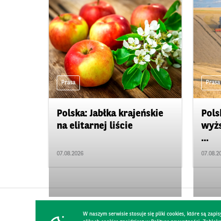
Prasa
Prasa
Polska: Jabłka krajeńskie
Pols
na elitarnej liście
wyżs
...
07.08.2026
07.08.2
W naszym serwisie stosuje się pliki cookies, które są za