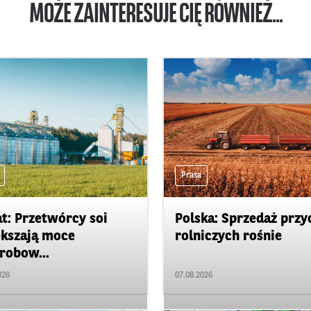
MOŻE ZAINTERESUJE CIĘ RÓWNIEŻ...
Prasa
t: Przetwórcy soi
Polska: Sprzedaż przy
kszają moce
rolniczych rośnie
robow...
026
07.08.2026