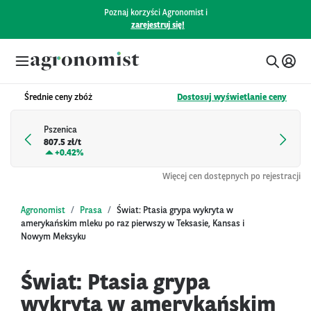
Poznaj korzyści Agronomist i
zarejestruj się!
Średnie ceny zbóż
Dostosuj wyświetlanie ceny
Pszenica
807.5 zł/t
+
0.42%
Więcej cen dostępnych po rejestracji
Agronomist
Prasa
Świat: Ptasia grypa wykryta w
amerykańskim mleku po raz pierwszy w Teksasie, Kansas i
Nowym Meksyku
Świat: Ptasia grypa
wykryta w amerykańskim