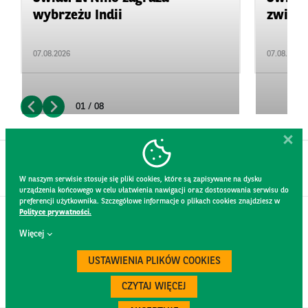
wybrzeżu Indii
zwięks
07.08.2026
07.08.2026
01 / 08
W naszym serwisie stosuje się pliki cookies, które są zapisywane na dysku
urządzenia końcowego w celu ułatwienia nawigacji oraz dostosowania serwisu do
preferencji użytkownika. Szczegółowe informacje o plikach cookies znajdziesz w
Polityce prywatności.
KONTAKT
Więcej
REGULAMIN STRONY
POLITYKA PRYWATNOŚCI
USTAWIENIA PLIKÓW COOKIES
RODO
BEZPIECZEŃSTWO
CZYTAJ WIĘCEJ