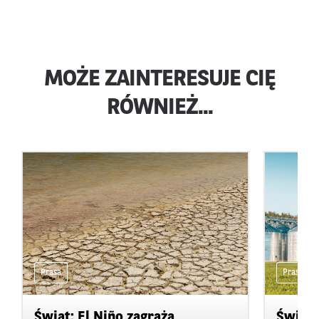
MOŻE ZAINTERESUJE CIĘ
RÓWNIEŻ...
Prasa
Prasa
Świat: El Niño zagraża
Świat: