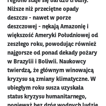
regionu staje się bardzo trudny.
Niższe niż przeciętne opady
deszczu - nawet w porze
deszczowej - nękają Amazonię i
większość Ameryki Południowej od
zeszłego roku, powodując również
najgorsze od ponad dekady pożary
w Brazylii i Boliwii. Naukowcy
twierdzą, że głównym winowajcą
kryzysu są zmiany klimatyczne. W
ubiegłym roku susza uzyskała
status kryzysu humanitarnego,
ponieważ bez dróg wodnych ludzie