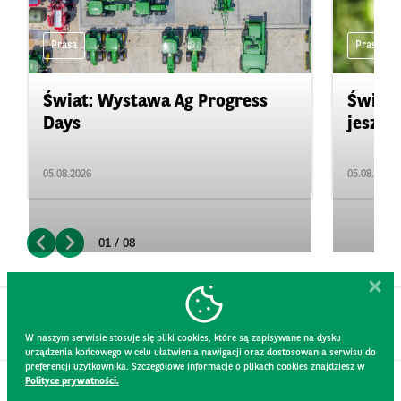
Prasa
Prasa
Świat: Wystawa Ag Progress
Świat
Days
jeszcz
05.08.2026
05.08.2026
01 / 08
W naszym serwisie stosuje się pliki cookies, które są zapisywane na dysku
urządzenia końcowego w celu ułatwienia nawigacji oraz dostosowania serwisu do
preferencji użytkownika. Szczegółowe informacje o plikach cookies znajdziesz w
Polityce prywatności.
KONTAKT