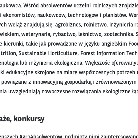
naukowca. Wśród absolwentów uczelni rolniczych znajdz
k i ekonomistów, naukowców, technologów i planistów. Wś
ch wciąż znajdują się: agrobiznes, rolnictwo, inżynieria r
iskiem, weterynaria, rybactwo, leśnictwo, zootechnika. S
 kierunki, takie jak prowadzone w języku angielskim Foo
rition, Sustainable Horticulture, Forest Information Tec
enologia lub inżynieria ekologiczna. Większość oferowany
żki edukacyjne skrojone na miarę współczesnych potrzeb 
e powiązane z innowacyjną gospodarką i zrównoważonym
nia uwzględniają nowoczesne rozwiązania ekologiczne łą
taże, konkursy
lepszych AgroAbsolwentów, podmioty nimi zainteresowane