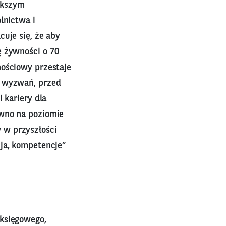
iększym
lnictwa i
uje się, że aby
ę żywności o 70
nościowy przestaje
h wyzwań, przed
 kariery dla
ówno na poziomie
 w przyszłości
cja, kompetencje”
 księgowego,