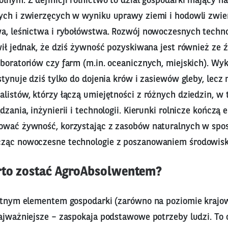
lnym. Z definicji rolnictwo to dział gospodarki mający n
ych i zwierzęcych w wyniku uprawy ziemi i hodowli zwier
wa, leśnictwa i rybołówstwa. Rozwój nowoczesnych technol
wił jednak, że dziś żywność pozyskiwana jest również ze ź
boratoriów czy farm (m.in. oceanicznych, miejskich). Wyk
stynuje dziś tylko do dojenia krów i zasiewów gleby, lecz
listów, którzy łączą umiejętności z różnych dziedzin, w 
zania, inżynierii i technologii. Kierunki rolnicze kończą e
ować żywność, korzystając z zasobów naturalnych w spo
ząc nowoczesne technologie z poszanowaniem środowisk
rto zostać AgroAbsolwentem?
totnym elementem gospodarki (zarówno na poziomie krajow
najważniejsze – zaspokaja podstawowe potrzeby ludzi. To 