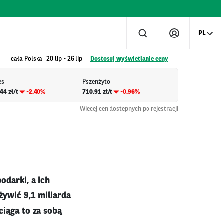
PL
cała Polska
20 lip
-
26 lip
Dostosuj wyświetlanie ceny
es
Pszenżyto
44 zł/t
-2.40%
710.91 zł/t
-0.96%
Więcej cen dostępnych po rejestracji
odarki, a ich
żywić 9,1 miliarda
ciąga to za sobą