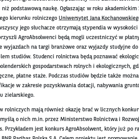
ej niż podstawową naukę. Ogłaszając w roku akademickim
ego kierunku rolniczego
Uniwersytet Jana Kochanowskieg
 wszyscy jego słuchacze otrzymają stypendia w wysokości
przyszli AgroAbsolwenci będą mogli uczestniczyć w płatn
że wyjazdach na targi branżowe oraz wyjazdy studyjne do
ilem studiów. Studenci rolnictwa będą poznawać ekologi
lenderskich gospodarstwach rolnych i ekologicznych, gd
ęczne, płatne staże. Podczas studiów będzie także możn
ifikacje w zakresie pozyskiwania dotacji, nabywania grun
 zielarskiego.
w rolniczych mają również okazję brać w licznych konku
myślą o nich m.in. przez Ministerstwo Rolnictwa i Rozwoj
s. Przykładem jest konkurs AgroAbsolwent, który już po ra
 BNP Paribas Polska S.A. Celem projektu jest promowanie