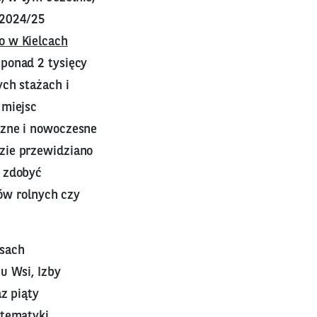
 2024/25
o w Kielcach
 ponad 2 tysięcy
ych stażach i
 miejsc
czne i nowoczesne
zie przewidziano
a zdobyć
tów rolnych czy
rsach
u Wsi, Izby
z piąty
 tematyki