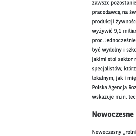
zawsze pozostanie 
pracodawcą na świe
produkcji żywności
wyżywić 9,1 milia
proc. Jednocześni
być wydolny i szk
jakimi stoi sektor
specjalistów, któ
lokalnym, jak i m
Polska Agencja Ro
wskazuje m.in. te
Nowoczesne k
Nowoczesny „rolni