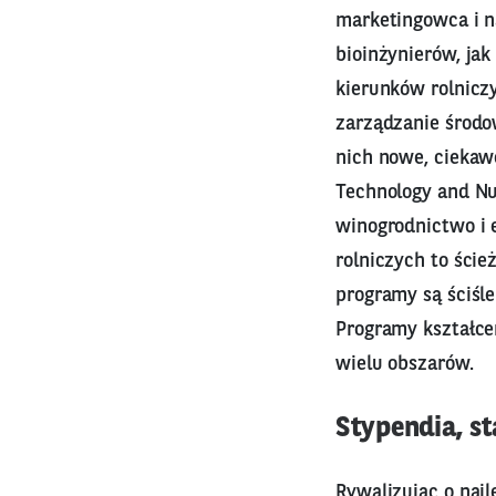
marketingowca i 
bioinżynierów, ja
kierunków rolniczy
zarządzanie środow
nich nowe, ciekawe
Technology and Nut
winogrodnictwo i 
rolniczych to ście
programy są ściśl
Programy kształce
wielu obszarów.
Stypendia, s
Rywalizując o naj