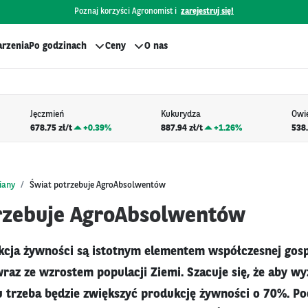
Poznaj korzyści Agronomist i
zarejestruj się!
rzenia
Po godzinach
Ceny
O nas
Jęczmień
Kukurydza
Owi
678.75 zł/t
+
0.39%
887.94 zł/t
+
1.26%
538.
iany
Świat potrzebuje AgroAbsolwentów
rzebuje AgroAbsolwentów
kcja żywności są istotnym elementem współczesnej gosp
raz ze wzrostem populacji Ziemi. Szacuje się, że aby wy
u trzeba będzie zwiększyć produkcję żywności o 70%. Po