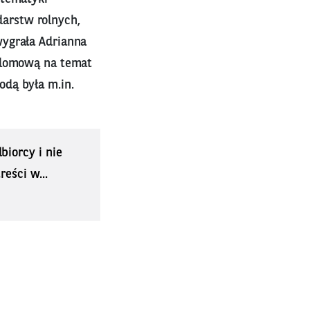
arstw rolnych,
wygrała Adrianna
yplomową na temat
dą była m.in.
biorcy i nie
eści w...