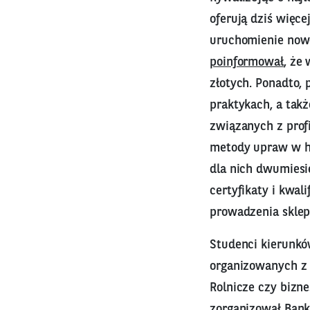
oferują dziś więc
uruchomienie now
poinformował
, że
złotych. Ponadto, 
praktykach, a tak
związanych z prof
metody upraw w ho
dla nich dwumiesi
certyfikaty i kwal
prowadzenia sklepu
Studenci kierunkó
organizowanych z 
Rolnicze czy bizne
zorganizował Bank