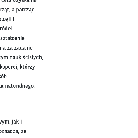
a celu uzyskanie
ząt, a patrząc
ogii i
ródeł
ształcenie
 ma za zadanie
tym nauk ścisłych,
ksperci, którzy
sób
a naturalnego.
ym, jak i
oznacza, że