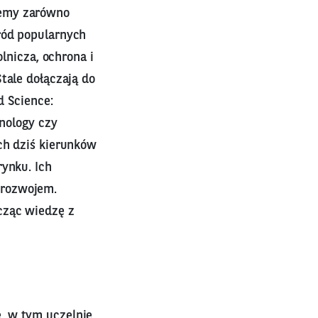
iemy zarówno
ród popularnych
olnicza, ochrona i
tale dołączają do
d Science:
hnology czy
ch dziś kierunków
rynku. Ich
 rozwojem.
cząc wiedzę z
, w tym uczelnie,