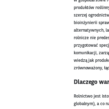
w gospodarstwie ro
produktów roślinn
szerzej ogrodnict
bioinżynierii spra
alternatywnych, la
rolnicze nie prede
przygotować specja
komunikacji, zarząd
wiedzą jak produk
zrównoważony, łąc
Dlaczego wa
Rolnictwo jest is
globalnym), a co 