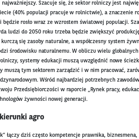
najważniejszy. Szacuje się, że sektor rolniczy jest najw
cie (40% populacji pracuje w rolnictwie), a znaczenie ro
 będzie rosło wraz ze wzrostem światowej populacji. Szac
rda ludzi do 2050 roku trzeba będzie zwiększyć produkcj
e kurczą się zasoby naturalne, a współczesny system żyw
odzi środowisku naturalnemu. W obliczu wielu globalnyc
 rolniczy, systemy edukacji muszą uwzględnić nowe ścieżki
rzy muszą tym sektorem zarządzić i w nim pracować, zar
iędzynarodowym. Wśród najbardziej potrzebnych zawodów
zwoju Przedsiębiorczości w raporcie „Rynek pracy, eduka
chnologów żywności nowej generacji.
ierunki agro
k” łączy dziś często kompetencje prawnika, biznesmena,