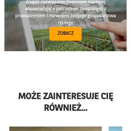
Znajdź rozwiązanie finansowe najlepiej
odpowiadające potrzebom związanym z
prowadzeniem i rozwojem twojego gospodarstwa
rolnego
ZOBACZ
MOŻE ZAINTERESUJE CIĘ
RÓWNIEŻ...