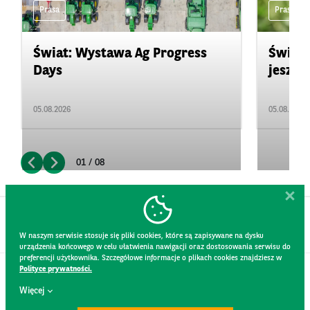
Prasa
Prasa
Świat: Wystawa Ag Progress
Świat
Days
jeszcz
05.08.2026
05.08.2026
01 / 08
W naszym serwisie stosuje się pliki cookies, które są zapisywane na dysku
urządzenia końcowego w celu ułatwienia nawigacji oraz dostosowania serwisu do
preferencji użytkownika. Szczegółowe informacje o plikach cookies znajdziesz w
Polityce prywatności.
KONTAKT
Więcej
REGULAMIN STRONY
POLITYKA PRYWATNOŚCI